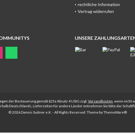
rechtliche Information
Vertrag widerrufen
COMMUNITYS
UNSERE ZAHLUNGSARTE
rliegen der Besteuerung gemäß §25a Absatz 4 UStG zzgl.
Versandkosten
, wenn nicht 
nerhalb Deutschlands, Lieferzeiten für andere Länder entnehmen Sie bitte der Schalt
© 2026 Dennis Suitner e.K. - All Rights Reserved. Theme by
ThemeWare®