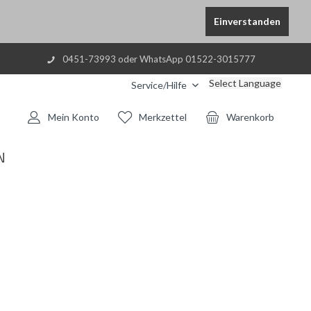
Einverstanden
0451-73993 oder WhatsApp 01522-3015777
Select Language
Service/Hilfe
Mein Konto
Merkzettel
Warenkorb
N