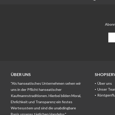
Abonn
ÜBER UNS
SHOPSERV
"Als hanseatisches Unternehmen sehen wir
Über uns
Unser Tea
uns in der Pflicht hanseatischer
Röntgenfl
Kaufmannstraditionen. Hierbei bilden Moral,
Ehrlichkeit und Transparenz ein festes
Wertesystem und sind die unabdingbare
Basis unseres täglichen Handelns."