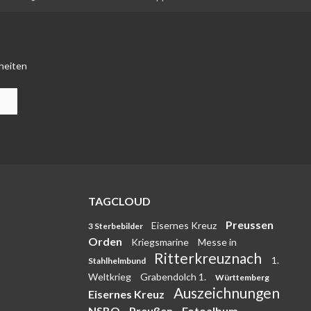
heiten
TAGCLOUD
Preussen
Eisernes Kreuz
3 Sterbebilder
Orden
Kriegsmarine
Messe in
Ritterkreuznach
1.
Stahlhelmbund
Weltkrieg
Grabendolch 1.
Württemberg
Auszeichnungen
Eisernes Kreuz
NSBO
Preußen
Fotoalbum