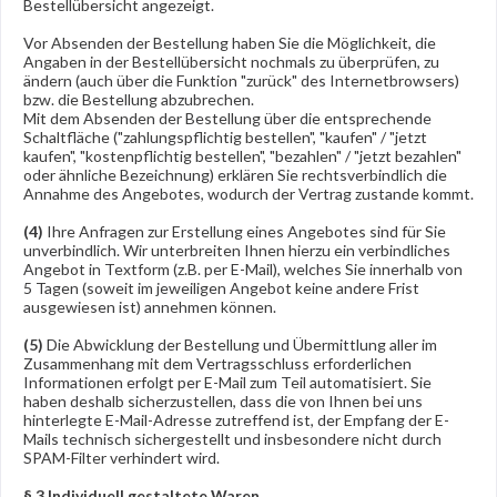
Bestellübersicht angezeigt.
Vor Absenden der Bestellung haben Sie die Möglichkeit, die
Angaben in der Bestellübersicht nochmals zu überprüfen, zu
ändern (auch über die Funktion "zurück" des Internetbrowsers)
bzw. die Bestellung abzubrechen.
Mit dem Absenden der Bestellung über die entsprechende
Schaltfläche ("zahlungspflichtig bestellen", "kaufen" / "jetzt
kaufen", "kostenpflichtig bestellen", "bezahlen" / "jetzt bezahlen"
oder ähnliche Bezeichnung) erklären Sie rechtsverbindlich die
Annahme des Angebotes, wodurch der Vertrag zustande kommt.
(4)
Ihre Anfragen zur Erstellung eines Angebotes sind für Sie
unverbindlich. Wir unterbreiten Ihnen hierzu ein verbindliches
Angebot in Textform (z.B. per E-Mail), welches Sie innerhalb von
5 Tagen (soweit im jeweiligen Angebot keine andere Frist
ausgewiesen ist) annehmen können.
(5)
Die Abwicklung der Bestellung und Übermittlung aller im
Zusammenhang mit dem Vertragsschluss erforderlichen
Informationen erfolgt per E-Mail zum Teil automatisiert. Sie
haben deshalb sicherzustellen, dass die von Ihnen bei uns
hinterlegte E-Mail-Adresse zutreffend ist, der Empfang der E-
Mails technisch sichergestellt und insbesondere nicht durch
SPAM-Filter verhindert wird.
§ 3
Individuell gestaltete Waren