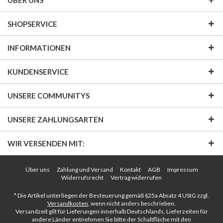
ÜBER UNS
SHOPSERVICE
INFORMATIONEN
KUNDENSERVICE
UNSERE COMMUNITYS
UNSERE ZAHLUNGSARTEN
WIR VERSENDEN MIT:
Über uns
Zahlung und Versand
Kontakt
AGB
Impressum
Widerrufsrecht
Vertrag widerrufen
* Die Artikel unterliegen der Besteuerung gemäß §25a Absatz 4 UStG zzgl.
Versandkosten
, wenn nicht anders beschrieben.
Versandzeit gilt für Lieferungen innerhalb Deutschlands, Lieferzeiten für
andere Länder entnehmen Sie bitte der Schaltfläche mit den