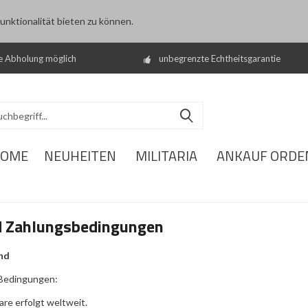
nktionalität bieten zu können.
e Abholung möglich
unbegrenzte Echtheitsgarantie
OME
NEUHEITEN
MILITARIA
ANKAUF ORDE
d Zahlungsbedingungen
nd
 Bedingungen:
are erfolgt weltweit.