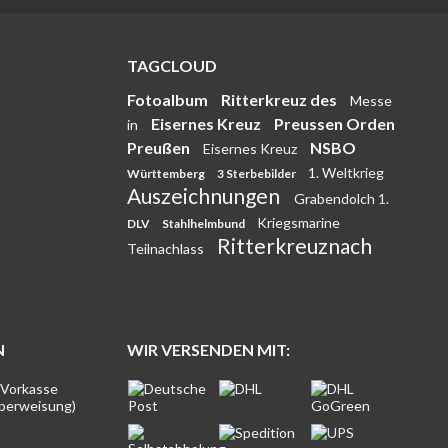
TAGCLOUD
Fotoalbum
Ritterkreuz des
Messe
Eisernes Kreuz
Preussen Orden
in
Preußen
NSBO
Eisernes Kreuz
1. Weltkrieg
Württemberg
3 Sterbebilder
Auszeichnungen
Grabendolch 1.
Kriegsmarine
DLV
Stahlhelmbund
Ritterkreuznach
Teilnachlass
N
WIR VERSENDEN MIT: