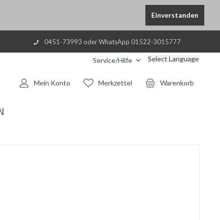
Einverstanden
0451-73993 oder WhatsApp 01522-3015777
Select Language
Service/Hilfe
Mein Konto
Merkzettel
Warenkorb
N