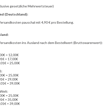
klusive gesetzliche Mehrwertsteuer)
and (Deutschland):
ersandkosten pauschal mit 4,90 € pro Bestellung.
sland
:
Versandkosten ins Ausland nach dem Bestellwert (Bruttowarenwert):
00€ = 12,00€
1€ = 17,00€
01€ = 25,00€
B:
00€ = 25,00€
1€ = 29,00€
01€ = 39,00€
 Welt:
00€ = 25,00€
1€ = 35,00€
01€ = 39,00€