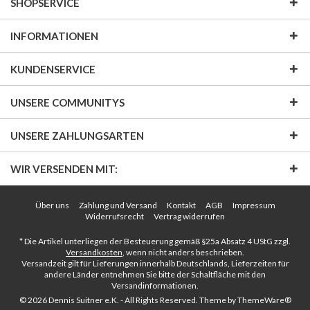
SHOPSERVICE
INFORMATIONEN
KUNDENSERVICE
UNSERE COMMUNITYS
UNSERE ZAHLUNGSARTEN
WIR VERSENDEN MIT:
Über uns
Zahlung und Versand
Kontakt
AGB
Impressum
Widerrufsrecht
Vertrag widerrufen
* Die Artikel unterliegen der Besteuerung gemäß §25a Absatz 4 UStG zzgl.
Versandkosten
, wenn nicht anders beschrieben.
Versandzeit gilt für Lieferungen innerhalb Deutschlands, Lieferzeiten für
andere Länder entnehmen Sie bitte der Schaltfläche mit den
Versandinformationen.
© 2026 Dennis Suitner e.K. - All Rights Reserved. Theme by
ThemeWare®