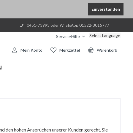
Einverstanden
0451-73993 oder WhatsApp 01522-3015777
Select Language
Service/Hilfe
Mein Konto
Merkzettel
Warenkorb
N
 und den hohen Ansprüchen unserer Kunden gerecht. Sie