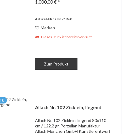
1.000,00 € *
Rändern. Die Innenseiten schraffiert.
Vorder-und...
Artikel-Nr.:
aTM21860
Merken
Dieses Stück ist bereits verkauft.
Zum Produkt
ft
Allach Nr. 102 Zicklein, liegend
Allach Nr. 102 Zicklein, liegend 80x110
cm / 122,2 gr. Porzellan Manufaktur
Allach München GmbH Künstlerentwurf