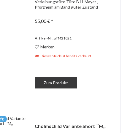
Verleihungstüte Tüte B.H. Mayer ,
Pforzheim am Band guter Zustand
55,00 € *
Artikel-Nr.:
aTM21021
Merken
Dieses Stück ist bereits verkauft.
Zum Produkt
ft
Cholmschild Variante Short ´´M,,