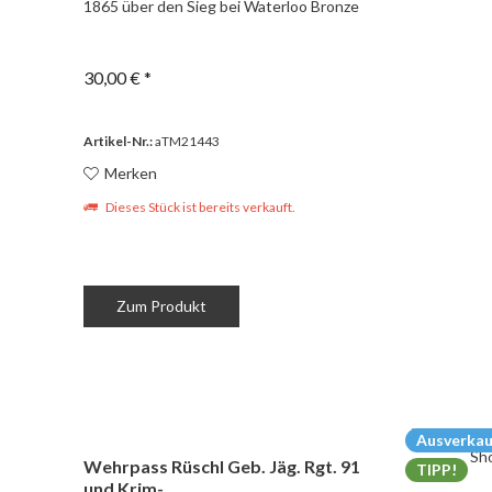
1865 über den Sieg bei Waterloo Bronze
30,00 € *
Artikel-Nr.:
aTM21443
Merken
Dieses Stück ist bereits verkauft.
Zum Produkt
Ausverkau
Wehrpass Rüschl Geb. Jäg. Rgt. 91
TIPP!
und Krim-...