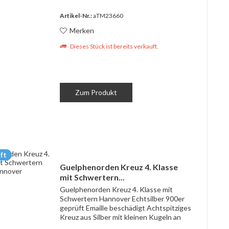
Artikel-Nr.:
aTM23660
Merken
Dieses Stück ist bereits verkauft.
Zum Produkt
ft
Guelphenorden Kreuz 4. Klasse
mit Schwertern...
Guelphenorden Kreuz 4. Klasse mit
Schwertern Hannover Echtsilber 900er
geprüft Emaille beschädigt Achtspitziges
Kreuz aus Silber mit kleinen Kugeln an
den Kreuzarmspitzen und polierten