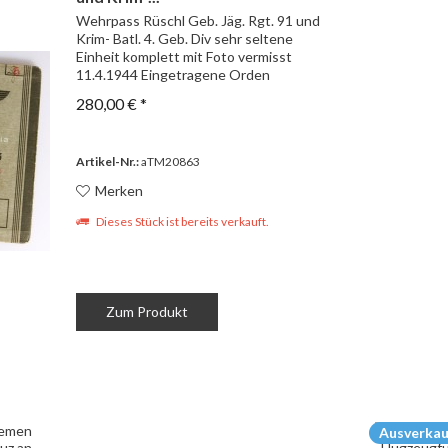
Wehrpass Rüschl Geb. Jäg. Rgt. 91 und
Krim- Batl. 4. Geb. Div sehr seltene
Einheit komplett mit Foto vermisst
11.4.1944 Eingetragene Orden
Verwundetenabzeichen in schwarz
280,00 € *
Ostmedaille Rüschl hat mit der 4.
Gebirgs- Division unter anderen...
Artikel-Nr.:
aTM20863
Merken
Dieses Stück ist bereits verkauft.
Zum Produkt
Ausverkau