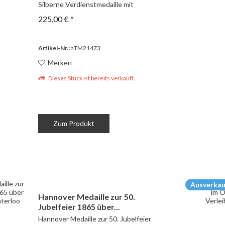
Silberne Verdienstmedaille mit
Schwertern 3. Modell 2. Ausgabe
225,00 € *
Ehrenkreuz für Frontkämpfer
Artikel-Nr.:
aTM21473
Merken
Dieses Stück ist bereits verkauft.
Zum Produkt
Ausverkau
Hannover Medaille zur 50.
Jubelfeier 1865 über...
Hannover Medaille zur 50. Jubelfeier