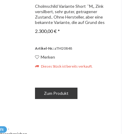
Cholmschild Variante Short ´´M,, Zink
versilbert, sehr guter, getragener
Zustand.. Ohne Hersteller, aber eine
bekannte Variante, die auf Grund des
kurzen Winkel im "M" als "Short M"
2.300,00 € *
Variante bekannt ist. Mit Gegenplatte
und...
Artikel-Nr.:
aTM20848
Merken
Dieses Stück ist bereits verkauft.
Zum Produkt
ft