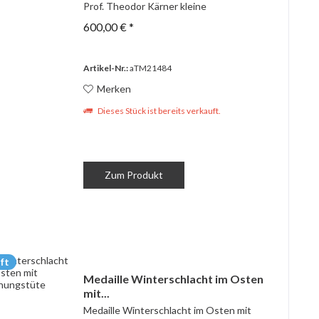
Prof. Theodor Kärner kleine
Beschädigung am hinteren Ohr kaum zu
600,00 € *
sehen.
Artikel-Nr.:
aTM21484
Merken
Dieses Stück ist bereits verkauft.
Zum Produkt
ft
Medaille Winterschlacht im Osten
mit...
Medaille Winterschlacht im Osten mit