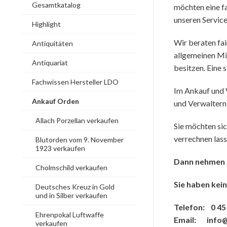
Gesamtkatalog
möchten eine f
unseren Service
Highlight
Wir beraten fai
Antiquitäten
allgemeinen Mil
Antiquariat
besitzen. Eine s
Fachwissen Hersteller LDO
Im Ankauf und 
Ankauf Orden
und Verwaltern 
Allach Porzellan verkaufen
Sie möchten si
verrechnen las
Blutorden vom 9. November
1923 verkaufen
Dann nehmen 
Cholmschild verkaufen
Sie haben kein
Deutsches Kreuz in Gold
und in Silber verkaufen
Telefon: 0 45 
Ehrenpokal Luftwaffe
Email: info@t
verkaufen