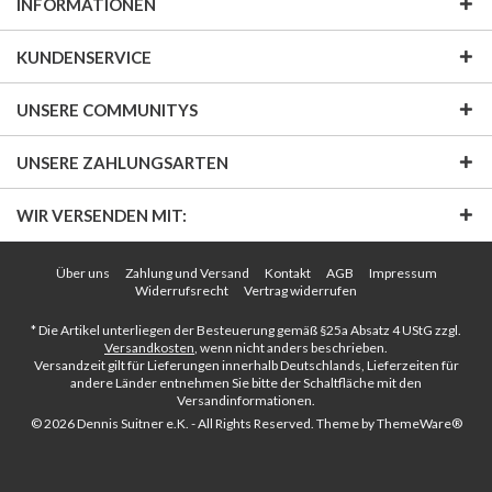
INFORMATIONEN
KUNDENSERVICE
UNSERE COMMUNITYS
UNSERE ZAHLUNGSARTEN
WIR VERSENDEN MIT:
Über uns
Zahlung und Versand
Kontakt
AGB
Impressum
Widerrufsrecht
Vertrag widerrufen
* Die Artikel unterliegen der Besteuerung gemäß §25a Absatz 4 UStG zzgl.
Versandkosten
, wenn nicht anders beschrieben.
Versandzeit gilt für Lieferungen innerhalb Deutschlands, Lieferzeiten für
andere Länder entnehmen Sie bitte der Schaltfläche mit den
Versandinformationen.
© 2026 Dennis Suitner e.K. - All Rights Reserved. Theme by
ThemeWare®