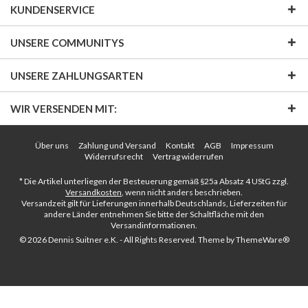
KUNDENSERVICE
UNSERE COMMUNITYS
UNSERE ZAHLUNGSARTEN
WIR VERSENDEN MIT:
Über uns
Zahlung und Versand
Kontakt
AGB
Impressum
Widerrufsrecht
Vertrag widerrufen
* Die Artikel unterliegen der Besteuerung gemäß §25a Absatz 4 UStG zzgl.
Versandkosten
, wenn nicht anders beschrieben.
Versandzeit gilt für Lieferungen innerhalb Deutschlands, Lieferzeiten für
andere Länder entnehmen Sie bitte der Schaltfläche mit den
Versandinformationen.
© 2026 Dennis Suitner e.K. - All Rights Reserved. Theme by
ThemeWare®