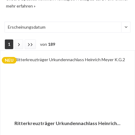
mehr erfahren »
1
von
189
NEU
Ritterkreuzträger Urkundennachlass Heinrich...