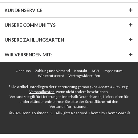
KUNDENSERVICE
UNSERE COMMUNITYS
UNSERE ZAHLUNGSARTEN
WIR VERSENDEN MIT:
Über uns
Zahlung und Versand
Kontakt
AGB
Impressum
Widerrufsrecht
Vertrag widerrufen
* Die Artikel unterliegen der Besteuerung gemäß §25a Absatz 4 UStG zzgl.
Versandkosten
, wenn nicht anders beschrieben.
Versandzeit gilt für Lieferungen innerhalb Deutschlands, Lieferzeiten für
andere Länder entnehmen Sie bitte der Schaltfläche mit den
Versandinformationen.
© 2026 Dennis Suitner e.K. - All Rights Reserved. Theme by
ThemeWare®