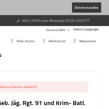
Einverstanden
0451-73993 oder WhatsApp 01522-3015777
Select Language
Service/Hilfe
Mein Konto
Merkzettel
Warenkorb
N
ikel ist bereits verkauft!
b. Jäg. Rgt. 91 und Krim- Batl.