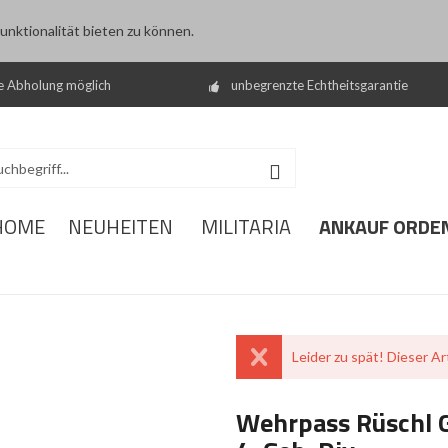
nktionalität bieten zu können.
e Abholung möglich
unbegrenzte Echtheitsgarantie
ANKAUF ORDE
HOME
NEUHEITEN
MILITARIA
Leider zu spät! Dieser Art
Wehrpass Rüschl Ge