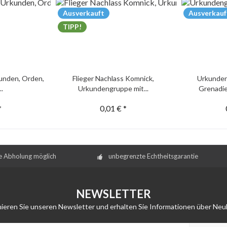
Ausverkauft
Ausverkauf
TIPP!
unden, Orden,
Flieger Nachlass Komnick,
Urkunden
..
Urkundengruppe mit...
Grenadie
*
0,01 € *
e Abholung möglich
unbegrenzte Echtheitsgarantie
NEWSLETTER
ieren Sie unseren Newsletter und erhalten Sie Informationen über Neu