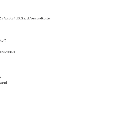
25a Absatz 4 UStG
zzgl. Versandkosten
kel?
TM20863
l
ie
rsand