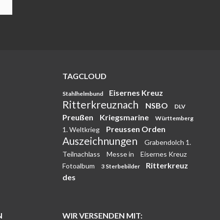
TAGCLOUD
Eisernes Kreuz
Stahlhelmbund
Ritterkreuznach
NSBO
DLV
Preußen
Kriegsmarine
Württemberg
Preussen Orden
1. Weltkrieg
Auszeichnungen
Grabendolch 1.
Teilnachlass
Messe in
Eisernes Kreuz
Ritterkreuz
Fotoalbum
3 Sterbebilder
des
N
WIR VERSENDEN MIT: