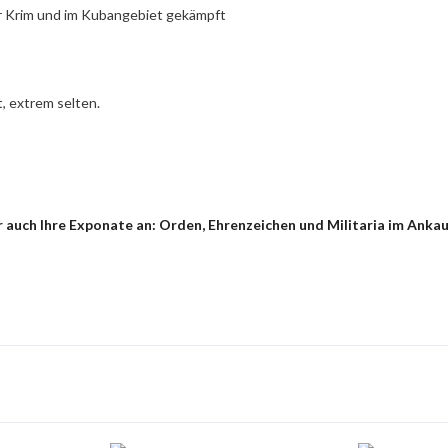
der Krim und im Kubangebiet gekämpft
, extrem selten.
auch Ihre Exponate an: Orden, Ehrenzeichen und Militaria im Ankauf