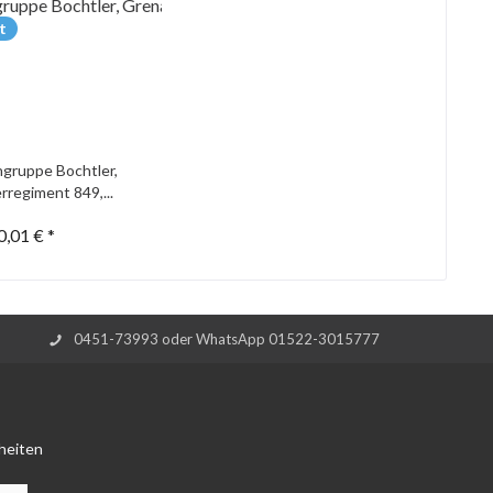
t
gruppe Bochtler,
rregiment 849,...
0,01 € *
0451-73993 oder WhatsApp 01522-3015777
heiten