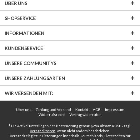
ÜBER UNS
SHOPSERVICE
INFORMATIONEN
KUNDENSERVICE
UNSERE COMMUNITYS
UNSERE ZAHLUNGSARTEN
WIR VERSENDEN MIT:
Über uns
Zahlung und Versand
Kontakt
AGB
Impressum
Widerrufsrecht
Vertrag widerrufen
* Die Artikel unterliegen der Besteuerung gemäß §25a Absatz 4 UStG zzgl.
Versandkosten
, wenn nicht anders beschrieben.
Versandzeit gilt für Lieferungen innerhalb Deutschlands, Lieferzeiten für