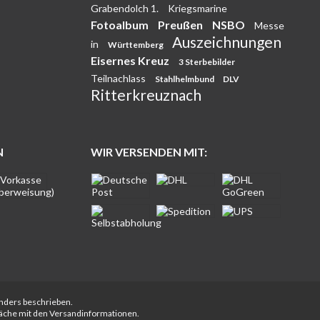
Grabendolch 1.
Kriegsmarine
Fotoalbum
Preußen
NSBO
Messe
Auszeichnungen
in
Württemberg
Eisernes Kreuz
3 Sterbebilder
Teilnachlass
Stahlhelmbund
DLV
Ritterkreuznach
N
WIR VERSENDEN MIT:
anders beschrieben.
fläche mit den Versandinformationen.