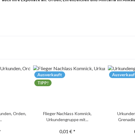
Ausverkauft
Ausverkauf
TIPP!
unden, Orden,
Flieger Nachlass Komnick,
Urkunden
..
Urkundengruppe mit...
Grenadie
*
0,01 € *