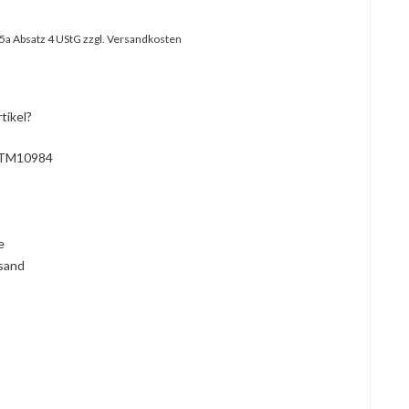
25a Absatz 4 UStG
zzgl. Versandkosten
tikel?
TM10984
l
ie
rsand