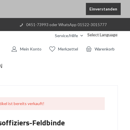
Einverstanden
0451-73993 oder WhatsApp 01522-3015777
Select Language
Service/Hilfe
Mein Konto
Merkzettel
Warenkorb
N
ikel ist bereits verkauft!
ffiziers-Feldbinde