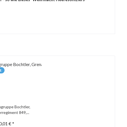
t
gruppe Bochtler,
rregiment 849,...
0,01 € *