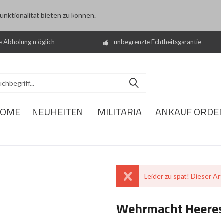
nktionalität bieten zu können.
e Abholung möglich
unbegrenzte Echtheitsgarantie
OME
NEUHEITEN
MILITARIA
ANKAUF ORDE
Leider zu spät! Dieser Art
Wehrmacht Heereso