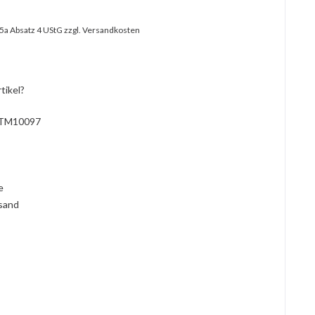
25a Absatz 4 UStG
zzgl. Versandkosten
tikel?
TM10097
l
ie
rsand