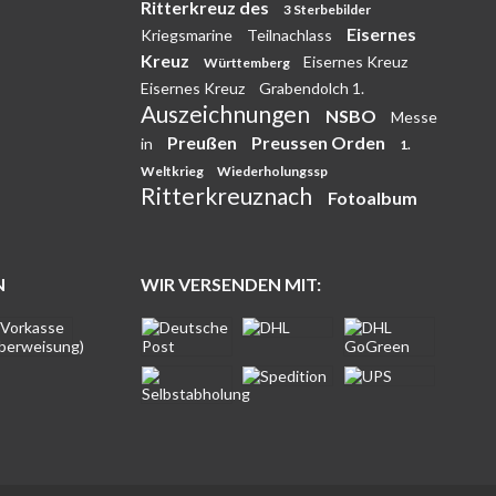
Ritterkreuz des
3 Sterbebilder
Eisernes
Kriegsmarine
Teilnachlass
Kreuz
Eisernes Kreuz
Württemberg
Eisernes Kreuz
Grabendolch 1.
Auszeichnungen
NSBO
Messe
Preußen
Preussen Orden
in
1.
Weltkrieg
Wiederholungssp
Ritterkreuznach
Fotoalbum
N
WIR VERSENDEN MIT: