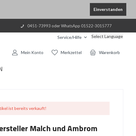
Einverstanden
0451-73993 oder WhatsApp 01522-3015777
Select Language
Service/Hilfe
Mein Konto
Merkzettel
Warenkorb
N
ikel ist bereits verkauft!
ersteller Malch und Ambrom