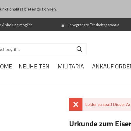
nktionalität bieten zu können.
e Abholung möglich
unbegrenzte Echtheitsgarantie
OME
NEUHEITEN
MILITARIA
ANKAUF ORDE
Leider zu spät! Dieser Art
Urkunde zum Eisern