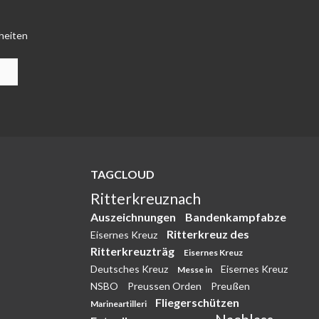
heiten
TAGCLOUD
Ritterkreuznach
Auszeichnungen
Bandenkampfabze
Ritterkreuz des
Eisernes Kreuz
Ritterkreuzträg
Eisernes Kreuz
Deutsches Kreuz
Eisernes Kreuz
Messe in
NSBO
Preussen Orden
Preußen
Fliegerschützen
Marineartilleri