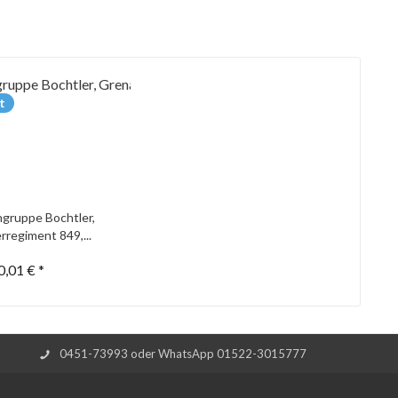
t
gruppe Bochtler,
rregiment 849,...
0,01 € *
0451-73993 oder WhatsApp 01522-3015777