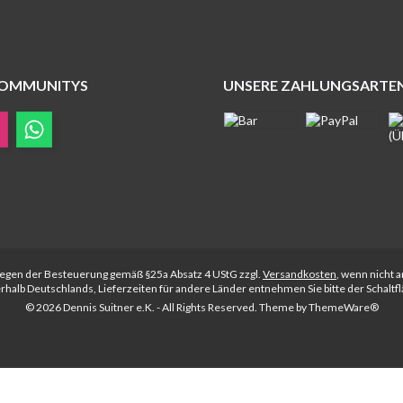
COMMUNITYS
UNSERE ZAHLUNGSARTE
rliegen der Besteuerung gemäß §25a Absatz 4 UStG zzgl.
Versandkosten
, wenn nicht 
nerhalb Deutschlands, Lieferzeiten für andere Länder entnehmen Sie bitte der Schalt
© 2026 Dennis Suitner e.K. - All Rights Reserved. Theme by
ThemeWare®