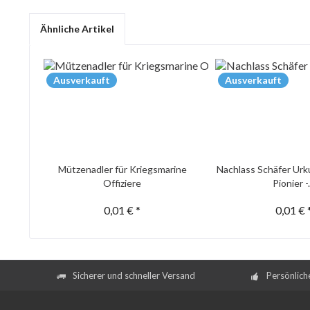
Ähnliche Artikel
Ausverkauft
Ausverkauft
Mützenadler für Kriegsmarine
Nachlass Schäfer Urk
Offiziere
Pionier -.
0,01 € *
0,01 € 
Sicherer und schneller Versand
Persönlich