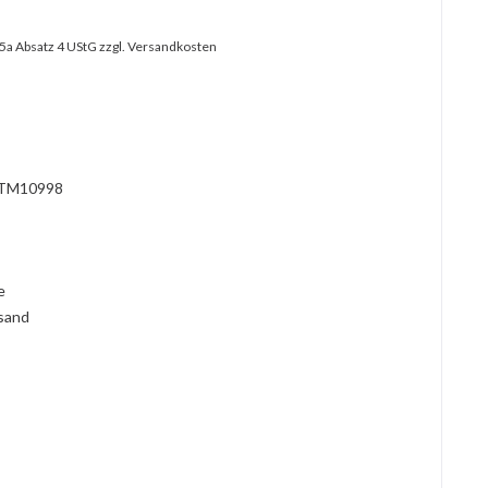
25a Absatz 4 UStG
zzgl. Versandkosten
?
TM10998
l
ie
rsand