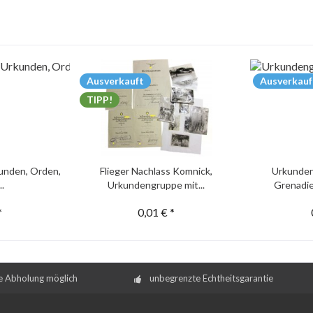
Ausverkauft
Ausverkauf
TIPP!
unden, Orden,
Flieger Nachlass Komnick,
Urkunden
..
Urkundengruppe mit...
Grenadie
*
0,01 € *
e Abholung möglich
unbegrenzte Echtheitsgarantie