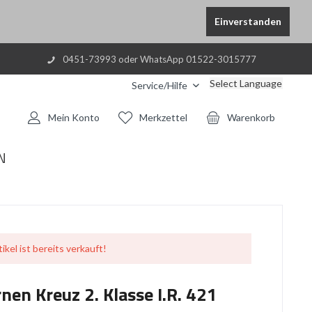
Einverstanden
0451-73993 oder WhatsApp 01522-3015777
Select Language
Service/Hilfe
Mein Konto
Merkzettel
Warenkorb
N
ikel ist bereits verkauft!
en Kreuz 2. Klasse I.R. 421