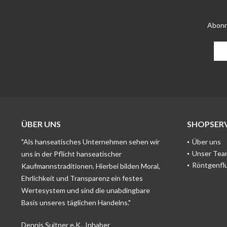
Abonn
ÜBER UNS
SHOPSERV
"Als hanseatisches Unternehmen sehen wir
Über uns
Unser Tea
uns in der Pflicht hanseatischer
Röntgenfl
Kaufmannstraditionen. Hierbei bilden Moral,
Ehrlichkeit und Transparenz ein festes
Wertesystem und sind die unabdingbare
Basis unseres täglichen Handelns."
Dennis Suitner e.K., Inhaber