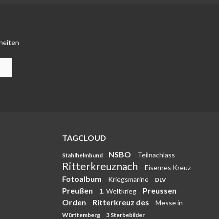
heiten
TAGCLOUD
NSBO
Teilnachlass
Stahlhelmbund
Ritterkreuznach
Eisernes Kreuz
Fotoalbum
Kriegsmarine
DLV
Preußen
Preussen
1. Weltkrieg
Orden
Ritterkreuz des
Messe in
Württemberg
3 Sterbebilder