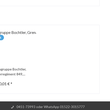
t
gruppe Bochtler,
rregiment 849,...
0,01 € *
0451-73993 oder WhatsApp 01522-3015777