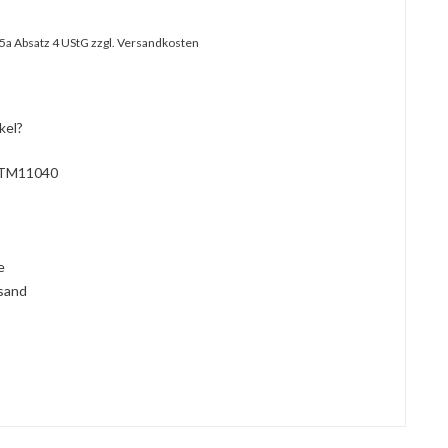
25a Absatz 4 UStG
zzgl. Versandkosten
kel?
TM11040
l
ie
rsand