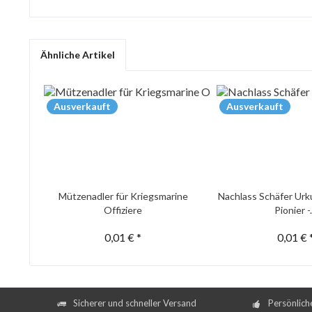
Ähnliche Artikel
Ausverkauft
Ausverkauft
Mützenadler für Kriegsmarine
Nachlass Schäfer Urk
Offiziere
Pionier -.
0,01 € *
0,01 € 
Sicherer und schneller Versand
Persönlich