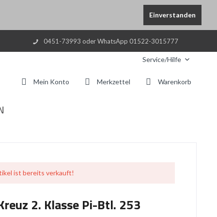
Einverstanden
0451-73993 oder WhatsApp 01522-3015777
Service/Hilfe
Mein Konto
Merkzettel
Warenkorb
N
ikel ist bereits verkauft!
reuz 2. Klasse Pi-Btl. 253