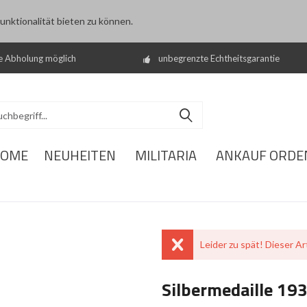
nktionalität bieten zu können.
e Abholung möglich
unbegrenzte Echtheitsgarantie
OME
NEUHEITEN
MILITARIA
ANKAUF ORDE
Leider zu spät! Dieser Art
Silbermedaille 19