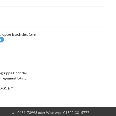
t
gruppe Bochtler,
rregiment 849,...
0,01 € *
0451-73993 oder WhatsApp 01522-3015777