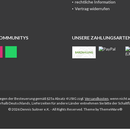
rechtliche Information
Vertrag widerrufen
COMMUNITYS
UNSERE ZAHLUNGSARTE
rliegen der Besteuerung gemäß §25a Absatz 4 UStG zzgl.
Versandkosten
, wenn nicht 
nerhalb Deutschlands, Lieferzeiten für andere Länder entnehmen Sie bitte der Schalt
© 2026 Dennis Suitner e.K. - All Rights Reserved. Theme by
ThemeWare®