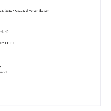
25a Absatz 4 UStG
zzgl. Versandkosten
tikel?
TM11054
l
ie
rsand