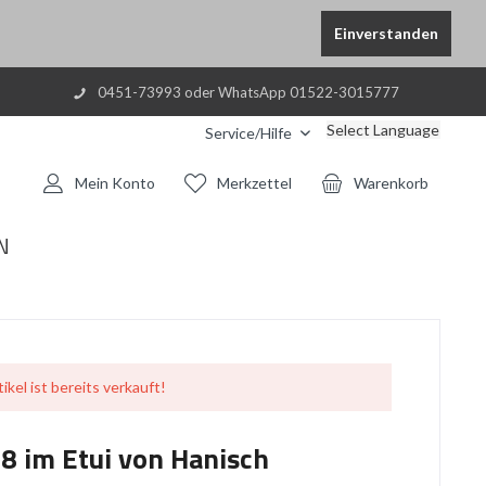
Einverstanden
0451-73993 oder WhatsApp 01522-3015777
Select Language
Service/Hilfe
Mein Konto
Merkzettel
Warenkorb
N
ikel ist bereits verkauft!
38 im Etui von Hanisch