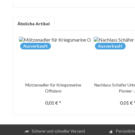
Ähnliche Artikel
Ausverkauft
Ausverkauft
Mützenadler für Kriegsmarine
Nachlass Schäfer Urk
Offiziere
Pionier -.
0,01 € *
0,01 € 
Sicherer und schneller Versand
Persönlich