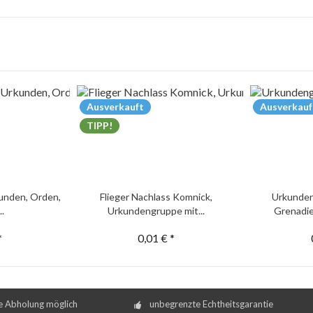
Ausverkauft
Ausverkauf
TIPP!
unden, Orden,
Flieger Nachlass Komnick,
Urkunden
..
Urkundengruppe mit...
Grenadie
*
0,01 € *
e Abholung möglich
unbegrenzte Echtheitsgarantie