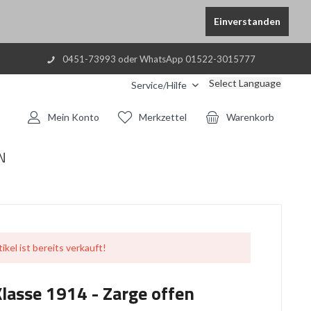
Einverstanden
0451-73993 oder WhatsApp 01522-3015777
Select Language
Service/Hilfe
Mein Konto
Merkzettel
Warenkorb
N
ikel ist bereits verkauft!
Klasse 1914 - Zarge offen