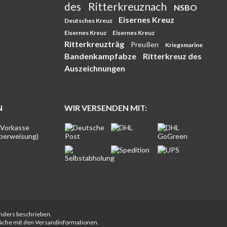
des
Ritterkreuznach
NSBO
Eisernes Kreuz
Deutsches Kreuz
Eisernes Kreuz
Eisernes Kreuz
Ritterkreuzträg
Preußen
Kriegsmarine
Bandenkampfabze
Ritterkreuz des
Auszeichnungen
N
WIR VERSENDEN MIT:
anders beschrieben.
fläche mit den Versandinformationen.