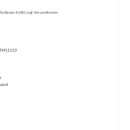
25a Absatz 4 UStG
zzgl. Versandkosten
?
TM11133
l
ie
rsand