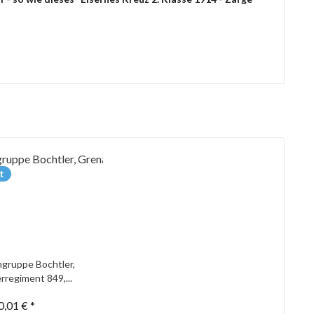
t
gruppe Bochtler,
rregiment 849,...
0,01 € *