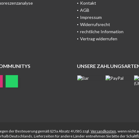
uoreszenzanalyse
Kontakt
AGB
Impressum
Widerrufsrecht
rechtliche Information
Vertrag widerrufen
COMMUNITYS
UNSERE ZAHLUNGSARTE
rliegen der Besteuerung gemäß §25a Absatz 4 UStG zzgl.
Versandkosten
, wenn nicht 
nerhalb Deutschlands, Lieferzeiten für andere Länder entnehmen Sie bitte der Schalt