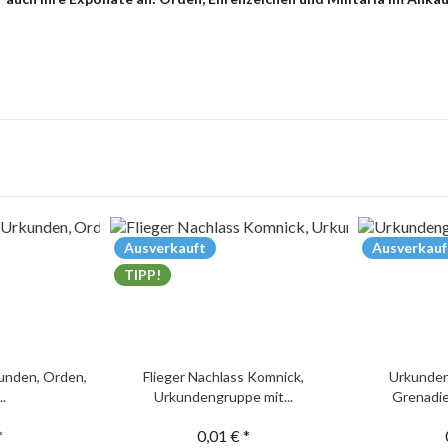
Ausverkauft
Ausverkauf
TIPP!
unden, Orden,
Flieger Nachlass Komnick,
Urkunden
..
Urkundengruppe mit...
Grenadie
*
0,01 € *