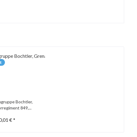
t
gruppe Bochtler,
rregiment 849,...
0,01 € *