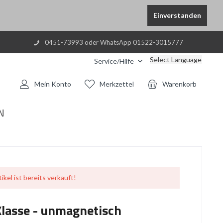
Einverstanden
0451-73993 oder WhatsApp 01522-3015777
Select Language
Service/Hilfe
Mein Konto
Merkzettel
Warenkorb
N
ikel ist bereits verkauft!
Klasse - unmagnetisch