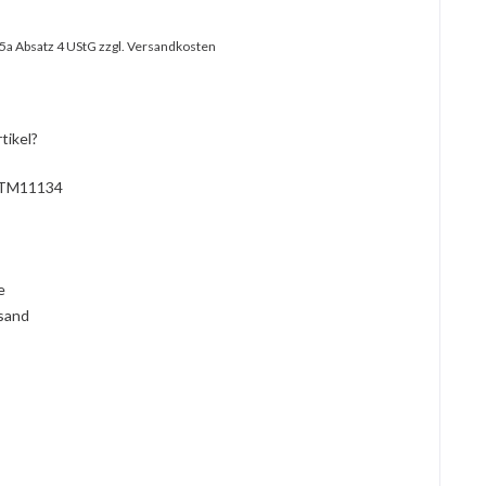
25a Absatz 4 UStG
zzgl. Versandkosten
tikel?
TM11134
l
ie
rsand