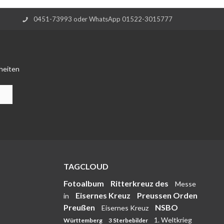
0451-73993 oder WhatsApp 01522-3015777
heiten
TAGCLOUD
Fotoalbum
Ritterkreuz des
Messe
Eisernes Kreuz
Preussen Orden
in
Preußen
NSBO
Eisernes Kreuz
1. Weltkrieg
Württemberg
3 Sterbebilder