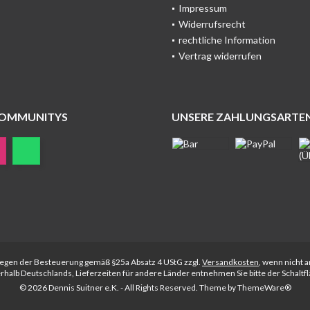
Impressum
Widerrufsrecht
rechtliche Information
Vertrag widerrufen
COMMUNITYS
UNSERE ZAHLUNGSARTE
rliegen der Besteuerung gemäß §25a Absatz 4 UStG zzgl.
Versandkosten
, wenn nicht 
nerhalb Deutschlands, Lieferzeiten für andere Länder entnehmen Sie bitte der Schalt
© 2026 Dennis Suitner e.K. - All Rights Reserved. Theme by
ThemeWare®