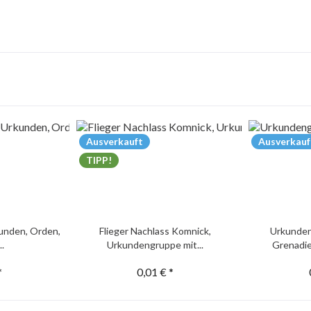
Ausverkauft
Ausverkauf
TIPP!
unden, Orden,
Flieger Nachlass Komnick,
Urkunden
..
Urkundengruppe mit...
Grenadie
*
0,01 € *