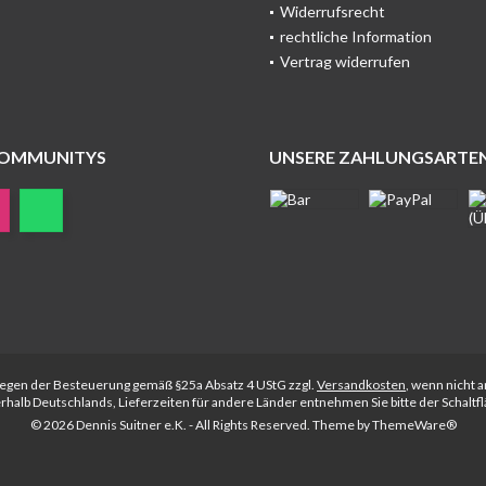
Widerrufsrecht
rechtliche Information
Vertrag widerrufen
COMMUNITYS
UNSERE ZAHLUNGSARTE
rliegen der Besteuerung gemäß §25a Absatz 4 UStG zzgl.
Versandkosten
, wenn nicht 
nerhalb Deutschlands, Lieferzeiten für andere Länder entnehmen Sie bitte der Schalt
© 2026 Dennis Suitner e.K. - All Rights Reserved. Theme by
ThemeWare®