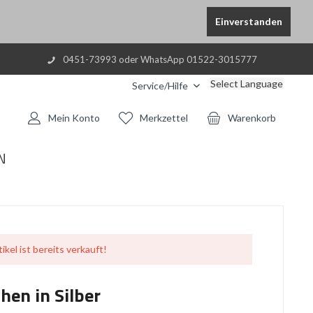
Einverstanden
0451-73993 oder WhatsApp 01522-3015777
Select Language
Service/Hilfe
Mein Konto
Merkzettel
Warenkorb
N
ikel ist bereits verkauft!
hen in Silber