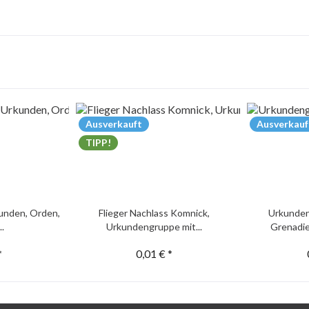
Ausverkauft
Ausverkauf
TIPP!
unden, Orden,
Flieger Nachlass Komnick,
Urkunden
..
Urkundengruppe mit...
Grenadie
*
0,01 € *