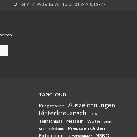
0451-73993 oder WhatsApp 01522-3015777
heiten
TAGCLOUD
Auszeichnungen
Kriegsmarine
Ritterkreuznach
DLV
Teilnachlass
Messe in
Württemberg
Preussen Orden
Stahlhelmbund
Fotoalbum
NSBO
3 Sterbebilder