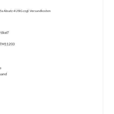
25a Absatz 4 UStG
zzgl. Versandkosten
tikel?
TM11203
l
ie
rsand