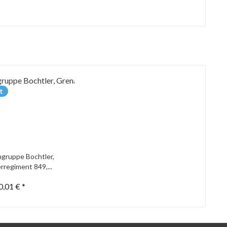
t
gruppe Bochtler,
rregiment 849,...
0,01 € *