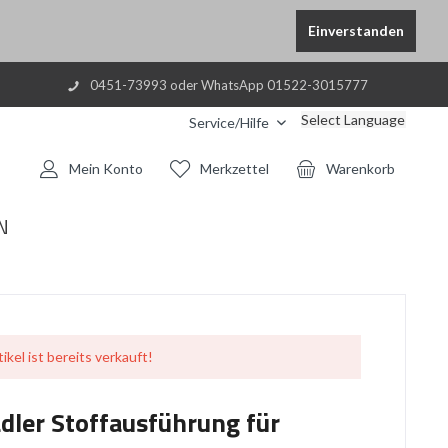
Einverstanden
0451-73993 oder WhatsApp 01522-3015777
Select Language
Service/Hilfe
Mein Konto
Merkzettel
Warenkorb
N
ikel ist bereits verkauft!
dler Stoffausführung für