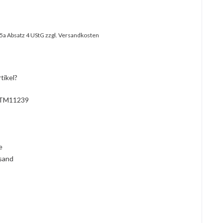
25a Absatz 4 UStG
zzgl. Versandkosten
tikel?
TM11239
l
ie
rsand