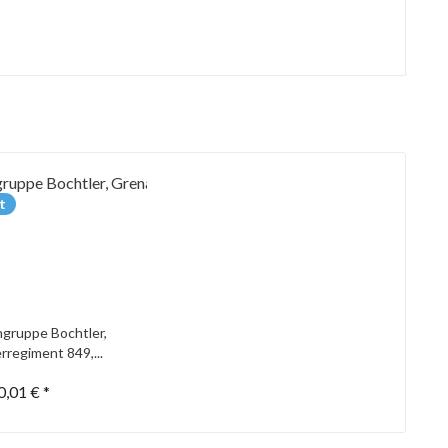
t
gruppe Bochtler,
rregiment 849,...
0,01 € *