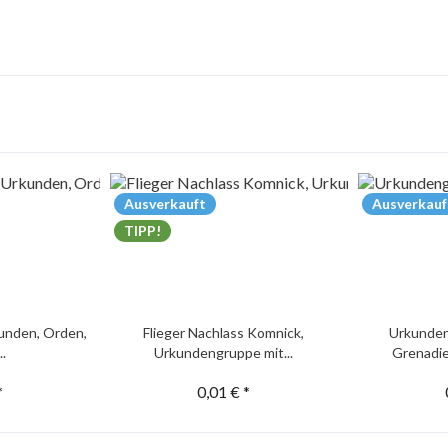
Ausverkauft
Ausverkauf
TIPP!
unden, Orden,
Flieger Nachlass Komnick,
Urkunden
..
Urkundengruppe mit...
Grenadie
*
0,01 € *