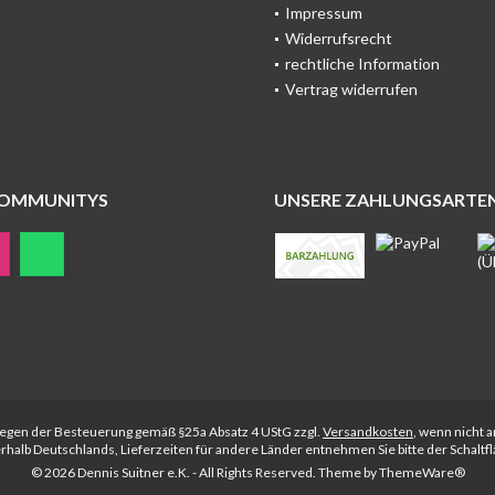
Impressum
Widerrufsrecht
rechtliche Information
Vertrag widerrufen
COMMUNITYS
UNSERE ZAHLUNGSARTE
rliegen der Besteuerung gemäß §25a Absatz 4 UStG zzgl.
Versandkosten
, wenn nicht 
nerhalb Deutschlands, Lieferzeiten für andere Länder entnehmen Sie bitte der Schalt
© 2026 Dennis Suitner e.K. - All Rights Reserved. Theme by
ThemeWare®