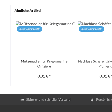
Ähnliche Artikel
Ausverkauft
Ausverkauft
Mützenadler für Kriegsmarine
Nachlass Schäfer Urk
Offiziere
Pionier -.
0,01 € *
0,01 € 
Sicherer und schneller Versand
Persönlich