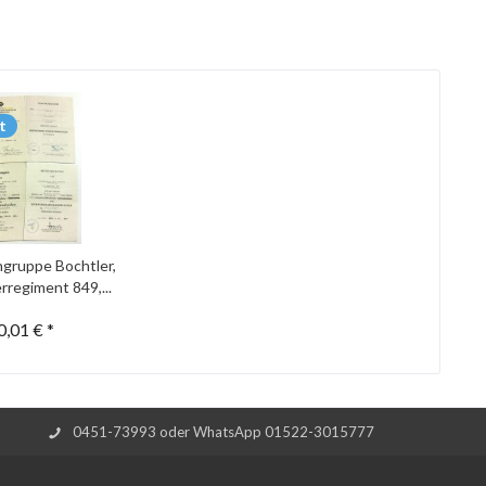
t
gruppe Bochtler,
rregiment 849,...
0,01 € *
0451-73993 oder WhatsApp 01522-3015777