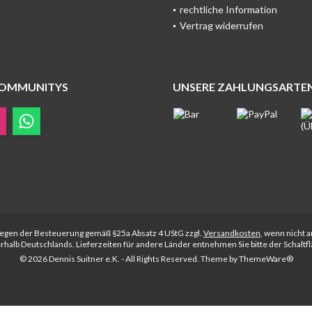
rechtliche Information
Vertrag widerrufen
COMMUNITYS
UNSERE ZAHLUNGSARTE
rliegen der Besteuerung gemäß §25a Absatz 4 UStG zzgl.
Versandkosten
, wenn nicht 
nerhalb Deutschlands, Lieferzeiten für andere Länder entnehmen Sie bitte der Schalt
© 2026 Dennis Suitner e.K. - All Rights Reserved. Theme by
ThemeWare®