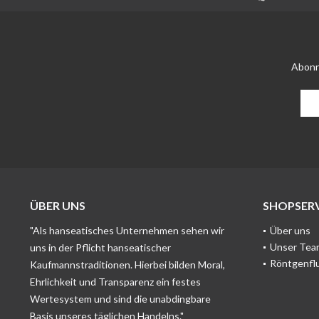
Abonn
ÜBER UNS
SHOPSERV
"Als hanseatisches Unternehmen sehen wir
Über uns
Unser Tea
uns in der Pflicht hanseatischer
Röntgenfl
Kaufmannstraditionen. Hierbei bilden Moral,
Ehrlichkeit und Transparenz ein festes
Wertesystem und sind die unabdingbare
Basis unseres täglichen Handelns."