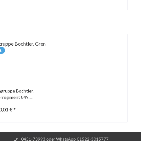
t
gruppe Bochtler,
rregiment 849,...
0,01 € *
0451-73993 oder WhatsApp 01522-3015777