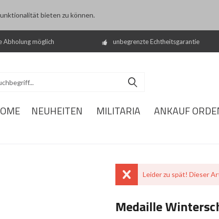
nktionalität bieten zu können.
e Abholung möglich
unbegrenzte Echtheitsgarantie
OME
NEUHEITEN
MILITARIA
ANKAUF ORDE
Leider zu spät! Dieser Art
Medaille Wintersc