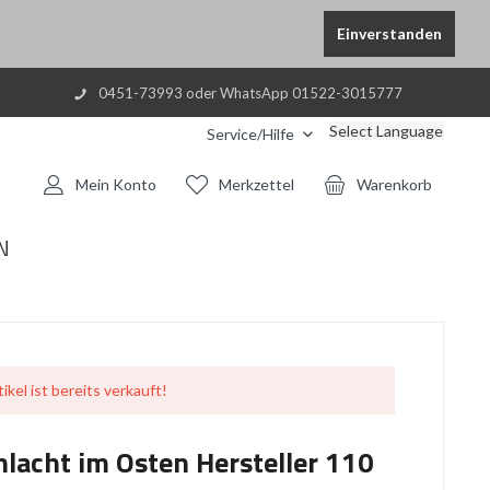
Einverstanden
0451-73993 oder WhatsApp 01522-3015777
Select Language
Service/Hilfe
Mein Konto
Merkzettel
Warenkorb
N
ikel ist bereits verkauft!
hlacht im Osten Hersteller 110