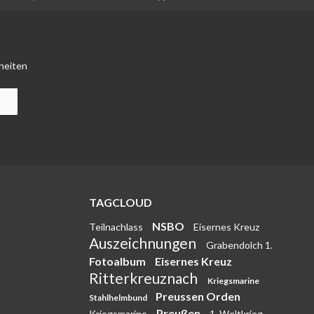
heiten
TAGCLOUD
NSBO
Teilnachlass
Eisernes Kreuz
Auszeichnungen
Grabendolch 1.
Fotoalbum
Eisernes Kreuz
Ritterkreuznach
Kriegsmarine
Preussen Orden
Stahlhelmbund
Preußen
Kriegsmarine
1. Weltkrieg