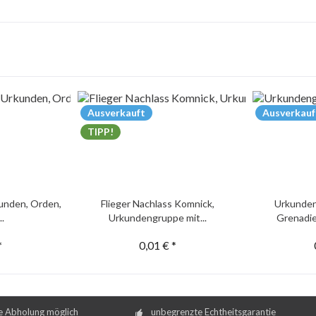
Ausverkauft
Ausverkauf
TIPP!
unden, Orden,
Flieger Nachlass Komnick,
Urkunden
..
Urkundengruppe mit...
Grenadie
*
0,01 € *
e Abholung möglich
unbegrenzte Echtheitsgarantie