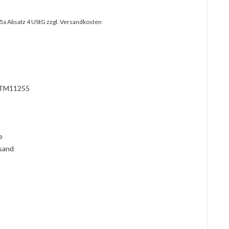
25a Absatz 4 UStG
zzgl. Versandkosten
?
TM11255
l
ie
rsand