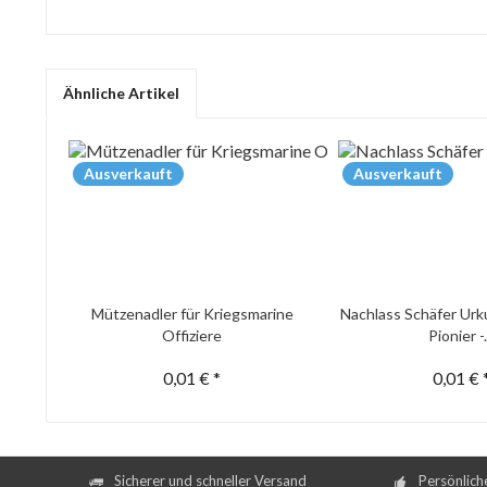
Ähnliche Artikel
Ausverkauft
Ausverkauft
Mützenadler für Kriegsmarine
Nachlass Schäfer Urk
Offiziere
Pionier -.
0,01 € *
0,01 € 
Sicherer und schneller Versand
Persönlich