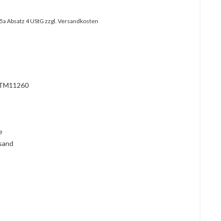
25a Absatz 4 UStG
zzgl. Versandkosten
?
TM11260
l
ie
rsand