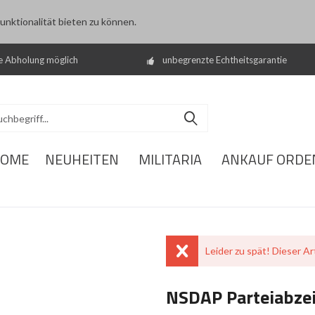
nktionalität bieten zu können.
e Abholung möglich
unbegrenzte Echtheitsgarantie
OME
NEUHEITEN
MILITARIA
ANKAUF ORDE
Leider zu spät! Dieser Art
NSDAP Parteiabze