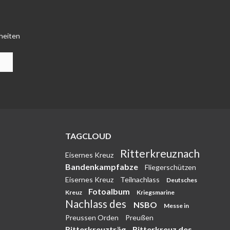
heiten
TAGCLOUD
Ritterkreuznach
Eisernes Kreuz
Bandenkampfabze
Fliegerschützen
Eisernes Kreuz
Teilnachlass
Deutsches
Fotoalbum
Kreuz
Kriegsmarine
Nachlass des
NSBO
Messe in
Preussen Orden
Preußen
Ritterkreuzträg
Ritterkreuz des