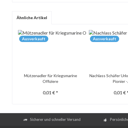
Ähnliche Artikel
Ausverkauft
Ausverkauft
Mützenadler für Kriegsmarine
Nachlass Schäfer Urk
Offiziere
Pionier -.
0,01 € *
0,01 € 
Sicherer und schneller Versand
Persönlich