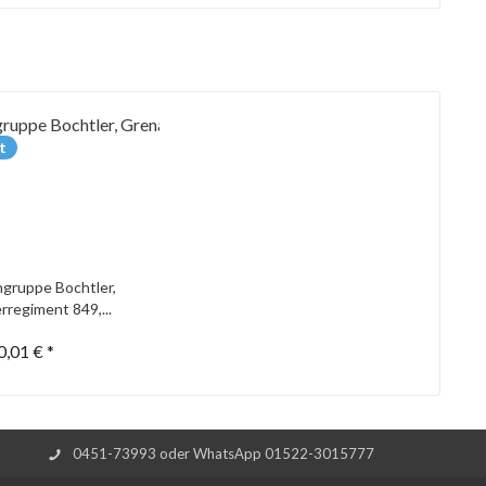
t
gruppe Bochtler,
rregiment 849,...
0,01 € *
0451-73993 oder WhatsApp 01522-3015777