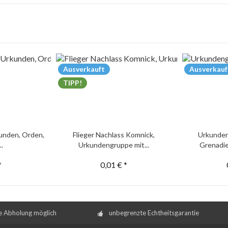
Ausverkauft
Ausverkauf
TIPP!
unden, Orden,
Flieger Nachlass Komnick,
Urkunden
..
Urkundengruppe mit...
Grenadie
*
0,01 € *
e Abholung möglich
unbegrenzte Echtheitsgarantie