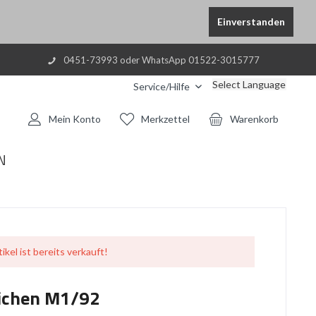
Einverstanden
0451-73993 oder WhatsApp 01522-3015777
Select Language
Service/Hilfe
Mein Konto
Merkzettel
Warenkorb
N
ikel ist bereits verkauft!
ichen M1/92