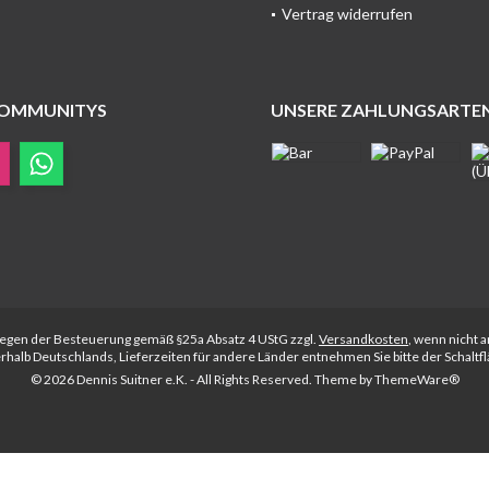
Vertrag widerrufen
COMMUNITYS
UNSERE ZAHLUNGSARTE
rliegen der Besteuerung gemäß §25a Absatz 4 UStG zzgl.
Versandkosten
, wenn nicht 
nerhalb Deutschlands, Lieferzeiten für andere Länder entnehmen Sie bitte der Schalt
© 2026 Dennis Suitner e.K. - All Rights Reserved. Theme by
ThemeWare®