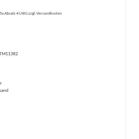
25a Absatz 4 UStG
zzgl. Versandkosten
?
TM11382
l
ie
rsand