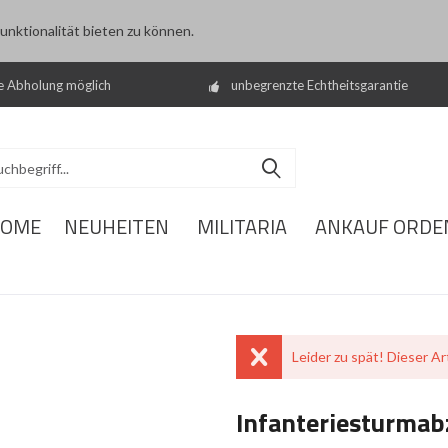
nktionalität bieten zu können.
e Abholung möglich
unbegrenzte Echtheitsgarantie
OME
NEUHEITEN
MILITARIA
ANKAUF ORDE
Leider zu spät! Dieser Art
Infanteriesturmabz