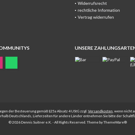
Widerrufsrecht
rechtliche Information
Vertrag widerrufen
COMMUNITYS
UNSERE ZAHLUNGSARTE
rliegen der Besteuerung gemäß §25a Absatz 4 UStG zzgl.
Versandkosten
, wenn nicht 
nerhalb Deutschlands, Lieferzeiten für andere Länder entnehmen Sie bitte der Schalt
© 2026 Dennis Suitner e.K. - All Rights Reserved. Theme by
ThemeWare®