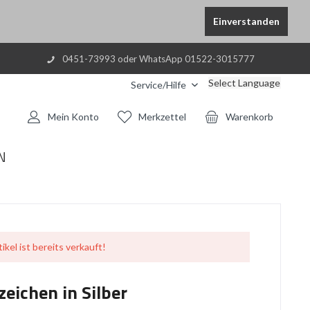
Einverstanden
0451-73993 oder WhatsApp 01522-3015777
Select Language
Service/Hilfe
Mein Konto
Merkzettel
Warenkorb
N
ikel ist bereits verkauft!
eichen in Silber