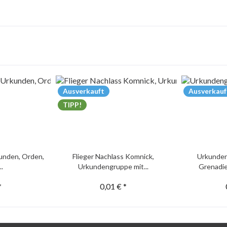
Ausverkauft
Ausverkauf
TIPP!
unden, Orden,
Flieger Nachlass Komnick,
Urkunden
..
Urkundengruppe mit...
Grenadie
*
0,01 € *