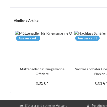
Ähnliche Artikel
Ausverkauft
Ausverkauft
Mützenadler für Kriegsmarine
Nachlass Schäfer Urk
Offiziere
Pionier -.
0,01 € *
0,01 € 
Sicherer und schneller Versand
Persönlich