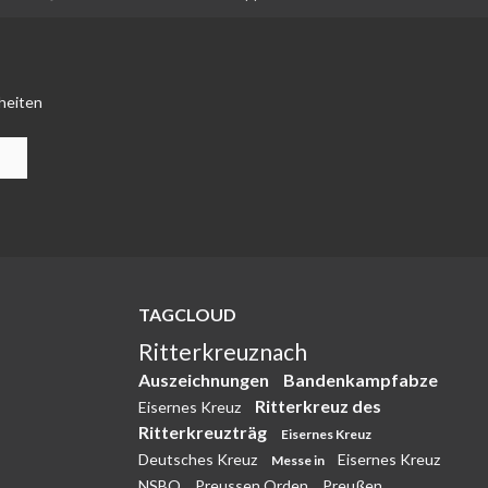
heiten
TAGCLOUD
Ritterkreuznach
Auszeichnungen
Bandenkampfabze
Ritterkreuz des
Eisernes Kreuz
Ritterkreuzträg
Eisernes Kreuz
Deutsches Kreuz
Eisernes Kreuz
Messe in
NSBO
Preussen Orden
Preußen