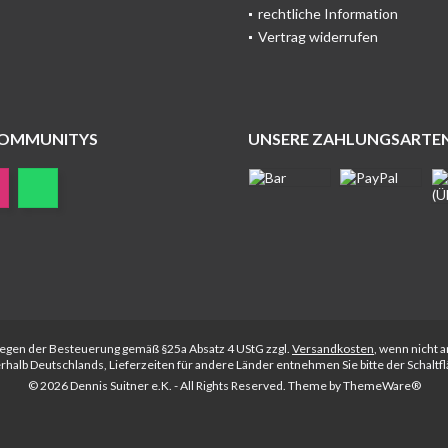
rechtliche Information
Vertrag widerrufen
COMMUNITYS
UNSERE ZAHLUNGSARTE
rliegen der Besteuerung gemäß §25a Absatz 4 UStG zzgl.
Versandkosten
, wenn nicht 
nerhalb Deutschlands, Lieferzeiten für andere Länder entnehmen Sie bitte der Schalt
© 2026 Dennis Suitner e.K. - All Rights Reserved. Theme by
ThemeWare®