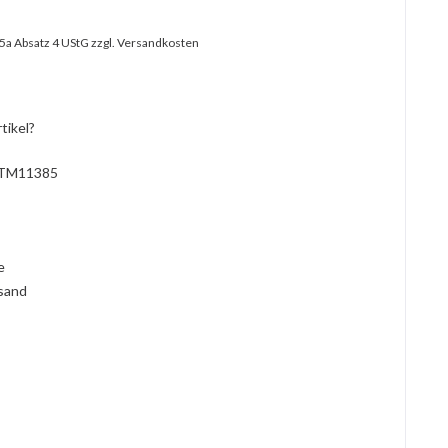
25a Absatz 4 UStG
zzgl. Versandkosten
tikel?
TM11385
l
ie
rsand