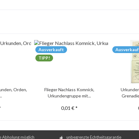
Ausverkauft
Ausverkauf
TIPP!
unden, Orden,
Flieger Nachlass Komnick,
Urkunden
..
Urkundengruppe mit...
Grenadie
*
0,01 € *
e Abholung möglich
unbegrenzte Echtheitsgarantie