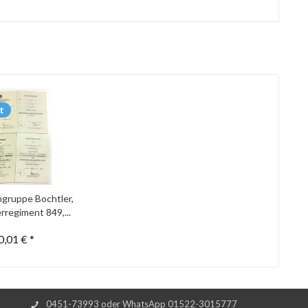
t
gruppe Bochtler,
rregiment 849,...
0,01 € *
0451-73993 oder WhatsApp 01522-3015777