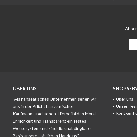
Abonn
ÜBER UNS
SHOPSERV
"Als hanseatisches Unternehmen sehen wir
Über uns
Unser Tea
uns in der Pflicht hanseatischer
Röntgenfl
Kaufmannstraditionen. Hierbei bilden Moral,
Ehrlichkeit und Transparenz ein festes
Wertesystem und sind die unabdingbare
Basis unseres täglichen Handelns."