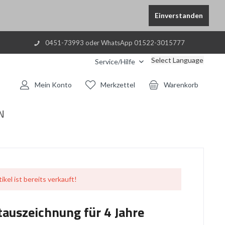
Einverstanden
0451-73993 oder WhatsApp 01522-3015777
Select Language
Service/Hilfe
Mein Konto
Merkzettel
Warenkorb
N
ikel ist bereits verkauft!
auszeichnung für 4 Jahre