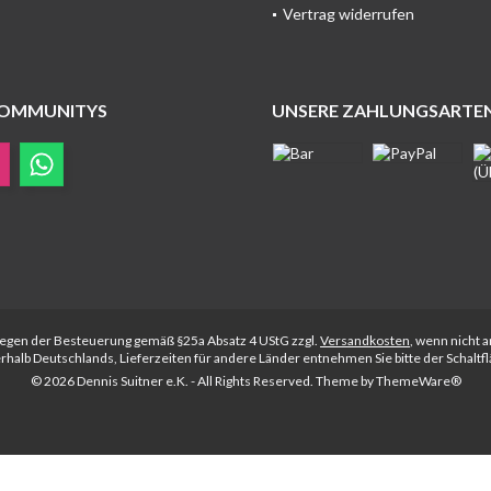
Vertrag widerrufen
COMMUNITYS
UNSERE ZAHLUNGSARTE
rliegen der Besteuerung gemäß §25a Absatz 4 UStG zzgl.
Versandkosten
, wenn nicht 
nerhalb Deutschlands, Lieferzeiten für andere Länder entnehmen Sie bitte der Schalt
© 2026 Dennis Suitner e.K. - All Rights Reserved. Theme by
ThemeWare®