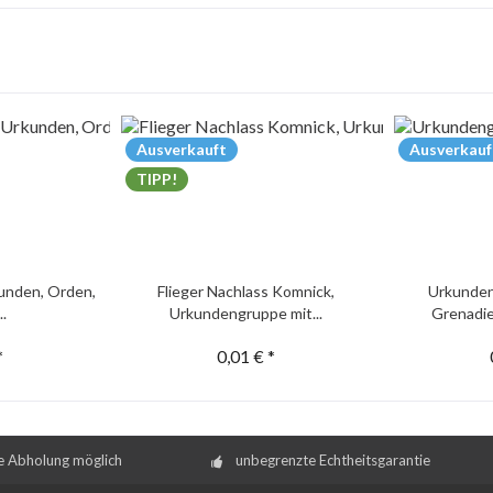
Ausverkauft
Ausverkauf
TIPP!
unden, Orden,
Flieger Nachlass Komnick,
Urkunden
..
Urkundengruppe mit...
Grenadie
*
0,01 € *
e Abholung möglich
unbegrenzte Echtheitsgarantie