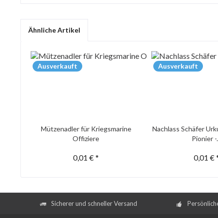
Ähnliche Artikel
Ausverkauft
Ausverkauft
Mützenadler für Kriegsmarine
Nachlass Schäfer Urk
Offiziere
Pionier -.
0,01 € *
0,01 € 
Sicherer und schneller Versand
Persönlich