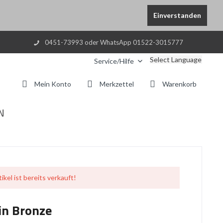
Einverstanden
0451-73993 oder WhatsApp 01522-3015777
Select Language
Service/Hilfe
Mein Konto
Merkzettel
Warenkorb
N
ikel ist bereits verkauft!
n Bronze