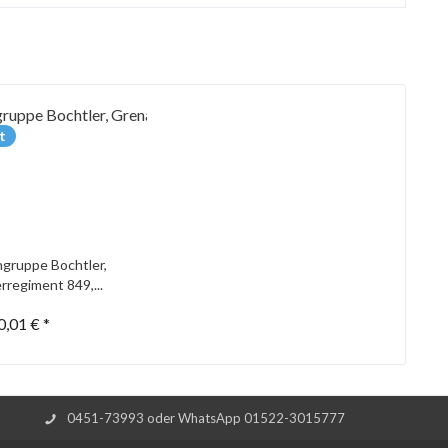
t
gruppe Bochtler,
rregiment 849,...
0,01 € *
0451-73993 oder WhatsApp 01522-3015777