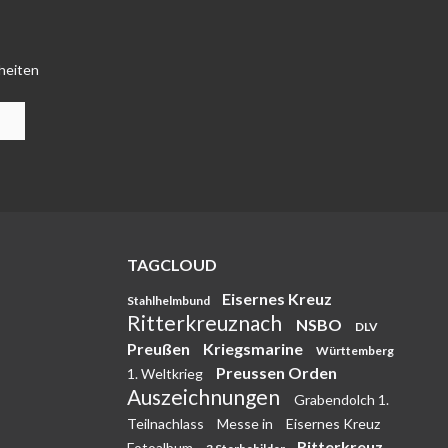
heiten
TAGCLOUD
Eisernes Kreuz
Stahlhelmbund
Ritterkreuznach
NSBO
DLV
Preußen
Kriegsmarine
Württemberg
Preussen Orden
1. Weltkrieg
Auszeichnungen
Grabendolch 1.
Teilnachlass
Messe in
Eisernes Kreuz
Ritterkreuz
Fotoalbum