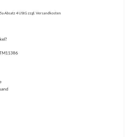
25a Absatz 4 UStG
zzgl. Versandkosten
kel?
TM11386
l
ie
rsand