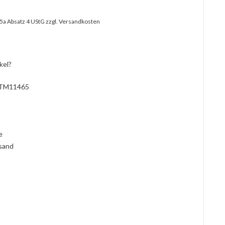
25a Absatz 4 UStG
zzgl. Versandkosten
kel?
TM11465
l
ie
rsand