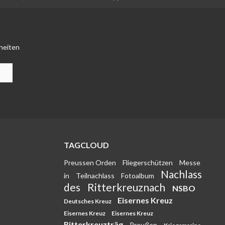
heiten
TAGCLOUD
Preussen Orden
Fliegerschützen
Messe
Nachlass
in
Teilnachlass
Fotoalbum
des
Ritterkreuznach
NSBO
Eisernes Kreuz
Deutsches Kreuz
Eisernes Kreuz
Eisernes Kreuz
Ritterkreuzträg
Preußen