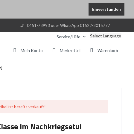
Einverstanden
0451-73993 oder WhatsApp 01522-3015777
Select Language
Service/Hilfe
Mein Konto
Merkzettel
Warenkorb
N
ikel ist bereits verkauft!
Klasse im Nachkriegsetui