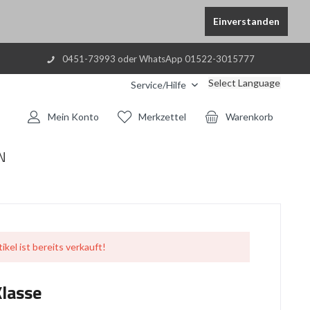
Einverstanden
0451-73993 oder WhatsApp 01522-3015777
Select Language
Service/Hilfe
Mein Konto
Merkzettel
Warenkorb
N
ikel ist bereits verkauft!
Klasse