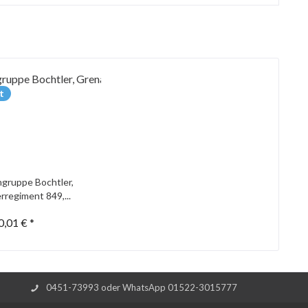
t
gruppe Bochtler,
rregiment 849,...
0,01 € *
0451-73993 oder WhatsApp 01522-3015777