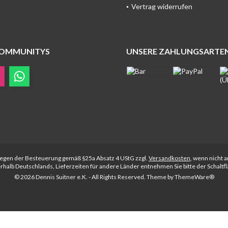
Vertrag widerrufen
COMMUNITYS
UNSERE ZAHLUNGSARTE
rliegen der Besteuerung gemäß §25a Absatz 4 UStG zzgl.
Versandkosten
, wenn nicht 
nerhalb Deutschlands, Lieferzeiten für andere Länder entnehmen Sie bitte der Schalt
© 2026 Dennis Suitner e.K. - All Rights Reserved. Theme by
ThemeWare®