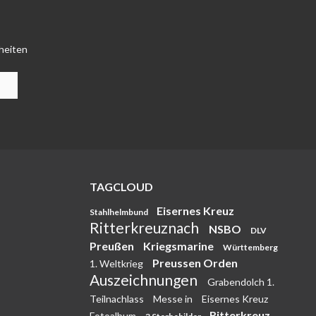
heiten
TAGCLOUD
Eisernes Kreuz
Stahlhelmbund
Ritterkreuznach
NSBO
DLV
Preußen
Kriegsmarine
Württemberg
Preussen Orden
1. Weltkrieg
Auszeichnungen
Grabendolch 1.
Teilnachlass
Messe in
Eisernes Kreuz
Ritterkreuz
Fotoalbum