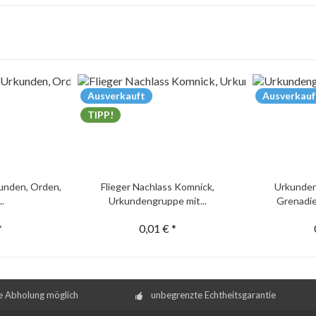
Ausverkauft
Ausverkauf
TIPP!
unden, Orden,
Flieger Nachlass Komnick,
Urkunden
..
Urkundengruppe mit...
Grenadie
*
0,01 € *
e Abholung möglich
unbegrenzte Echtheitsgarantie