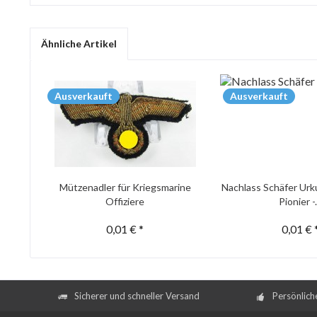
Ähnliche Artikel
Ausverkauft
Ausverkauft
Mützenadler für Kriegsmarine
Nachlass Schäfer Urk
Offiziere
Pionier -.
0,01 € *
0,01 € 
Sicherer und schneller Versand
Persönlich