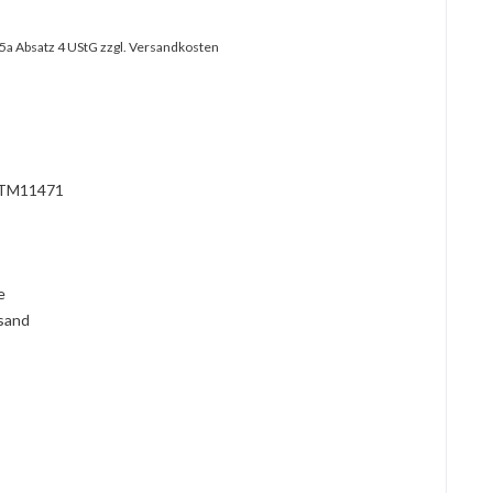
25a Absatz 4 UStG
zzgl. Versandkosten
?
TM11471
l
ie
rsand