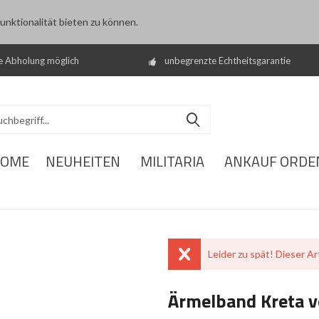
nktionalität bieten zu können.
e Abholung möglich
unbegrenzte Echtheitsgarantie
OME
NEUHEITEN
MILITARIA
ANKAUF ORDE
Leider zu spät! Dieser Art
Ärmelband Kreta v