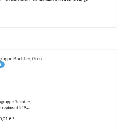
t
gruppe Bochtler,
rregiment 849,...
0,01 € *