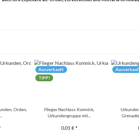
Ausverkauft
Ausverkauf
TIPP!
unden, Orden,
Flieger Nachlass Komnick,
Urkunden
..
Urkundengruppe mit...
Grenadie
*
0,01 € *