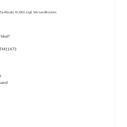
25a Absatz 4 UStG
zzgl. Versandkosten
tikel?
TM11473
l
ie
rsand