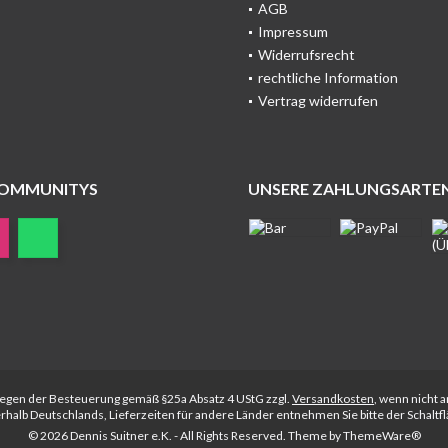
AGB
Impressum
Widerrufsrecht
rechtliche Information
Vertrag widerrufen
COMMUNITYS
UNSERE ZAHLUNGSARTE
rliegen der Besteuerung gemäß §25a Absatz 4 UStG zzgl.
Versandkosten
, wenn nicht 
nerhalb Deutschlands, Lieferzeiten für andere Länder entnehmen Sie bitte der Schalt
© 2026 Dennis Suitner e.K. - All Rights Reserved. Theme by
ThemeWare®