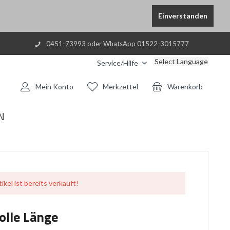
Einverstanden
0451-73993 oder WhatsApp 01522-3015777
Select Language
Service/Hilfe
Mein Konto
Merkzettel
Warenkorb
N
ikel ist bereits verkauft!
olle Länge