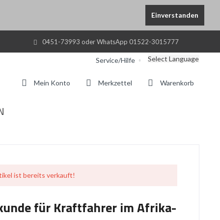
Einverstanden
0451-73993 oder WhatsApp 01522-3015777
Select Language
Service/Hilfe
Mein Konto
Merkzettel
Warenkorb
N
ikel ist bereits verkauft!
nde für Kraftfahrer im Afrika-