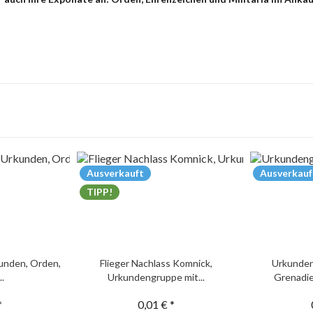
Ausverkauft
Ausverkauf
TIPP!
unden, Orden,
Flieger Nachlass Komnick,
Urkunden
..
Urkundengruppe mit...
Grenadie
*
0,01 € *