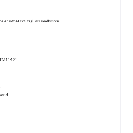
25a Absatz 4 UStG
zzgl. Versandkosten
TM11491
l
ie
rsand