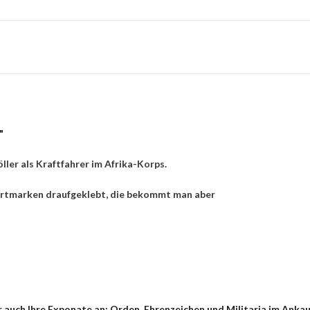
"
er als Kraftfahrer im Afrika-Korps.
 Wertmarken draufgeklebt, die bekommt man aber
 auch Ihre Exponate an: Orden, Ehrenzeichen und Militaria im Ankau