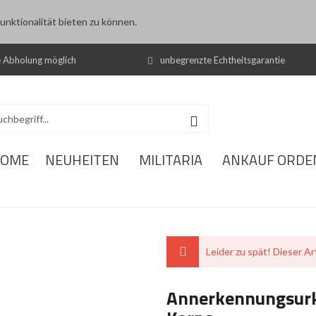
nktionalität bieten zu können.
e Abholung möglich
unbegrenzte Echtheitsgarantie
OME
NEUHEITEN
MILITARIA
ANKAUF ORDE
Leider zu spät! Dieser Art
Annerkennungsurku