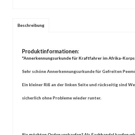
Beschreibung
Produktinformationen:
"Annerkennungsurkunde für Kraftfahrer im Afrika-Korps
Sehr schöne Annerkennungsurkunde für Gefreiten Peemöll
Ein kleiner Riß an der linken Seite und rückseitig sind
sicherlich ohne Probleme wieder runter.
Sie möchten Orden verkaufen? Als Fachhandel kaufen wir