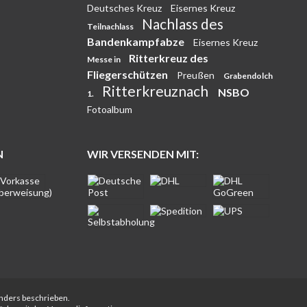
Deutsches Kreuz
Eisernes Kreuz
Nachlass des
Teilnachlass
Bandenkampfabze
Eisernes Kreuz
Ritterkreuz des
Messe in
Fliegerschützen
Preußen
Grabendolch
Ritterkreuznach
NSBO
1.
Fotoalbum
N
WIR VERSENDEN MIT:
anders beschrieben.