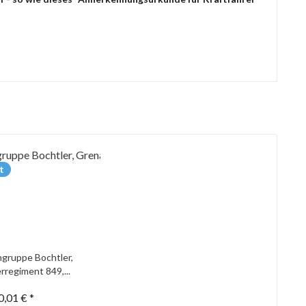
t
gruppe Bochtler,
rregiment 849,...
0,01 € *