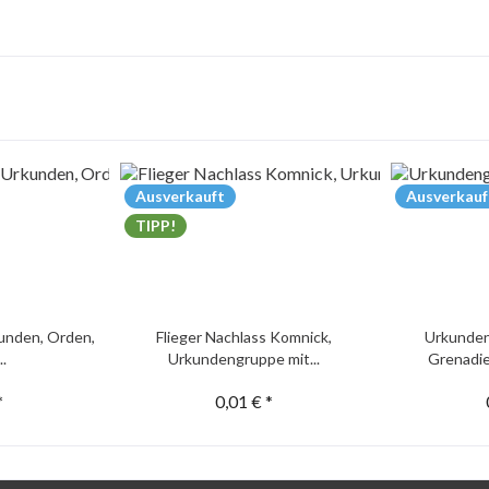
Ausverkauft
Ausverkauf
TIPP!
unden, Orden,
Flieger Nachlass Komnick,
Urkunden
..
Urkundengruppe mit...
Grenadie
*
0,01 € *