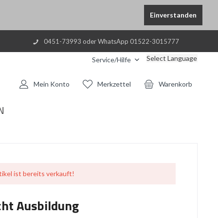
Einverstanden
0451-73993 oder WhatsApp 01522-3015777
Select Language
Service/Hilfe
Mein Konto
Merkzettel
Warenkorb
N
ikel ist bereits verkauft!
ht Ausbildung