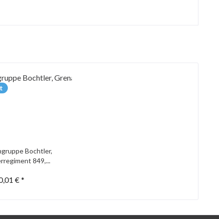
t
gruppe Bochtler,
rregiment 849,...
0,01 € *