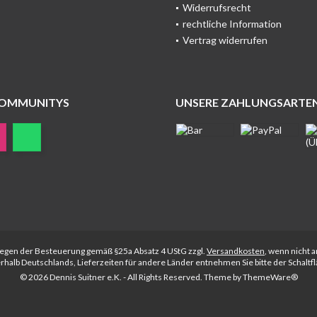
Widerrufsrecht
rechtliche Information
Vertrag widerrufen
COMMUNITYS
UNSERE ZAHLUNGSARTE
rliegen der Besteuerung gemäß §25a Absatz 4 UStG zzgl.
Versandkosten
, wenn nicht 
nerhalb Deutschlands, Lieferzeiten für andere Länder entnehmen Sie bitte der Schalt
© 2026 Dennis Suitner e.K. - All Rights Reserved. Theme by
ThemeWare®