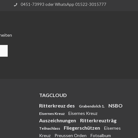
0451-73993 oder WhatsApp 01522-3015777
heiten
TAGCLOUD
Ritterkreuz des
NSBO
Grabendolch 1.
Eisernes Kreuz
Eisernes Kreuz
Auszeichnungen
Ritterkreuzträg
Fliegerschützen
Eisernes
Teilnachlass
Kreuz
Preussen Orden
Fotoalbum