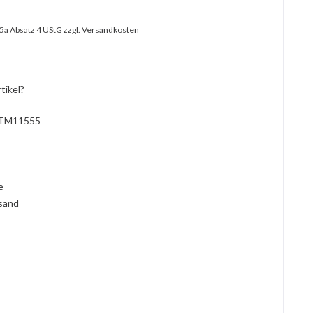
25a Absatz 4 UStG
zzgl. Versandkosten
tikel?
TM11555
l
ie
rsand