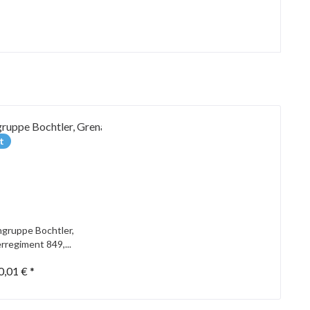
t
gruppe Bochtler,
rregiment 849,...
0,01 € *