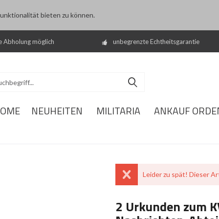
nktionalität bieten zu können.
e Abholung möglich
unbegrenzte Echtheitsgarantie
OME
NEUHEITEN
MILITARIA
ANKAUF ORDE
Leider zu spät! Dieser Art
2 Urkunden zum KV