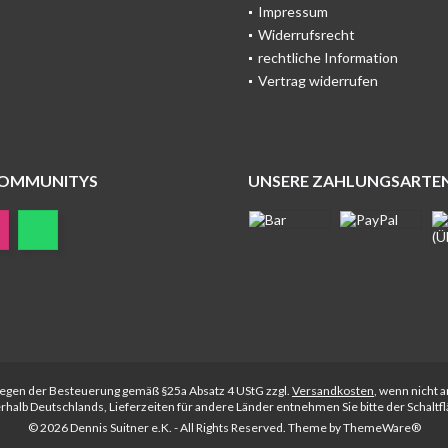
Impressum
Widerrufsrecht
rechtliche Information
Vertrag widerrufen
COMMUNITYS
UNSERE ZAHLUNGSARTE
rliegen der Besteuerung gemäß §25a Absatz 4 UStG zzgl.
Versandkosten
, wenn nicht 
nerhalb Deutschlands, Lieferzeiten für andere Länder entnehmen Sie bitte der Schalt
© 2026 Dennis Suitner e.K. - All Rights Reserved. Theme by
ThemeWare®