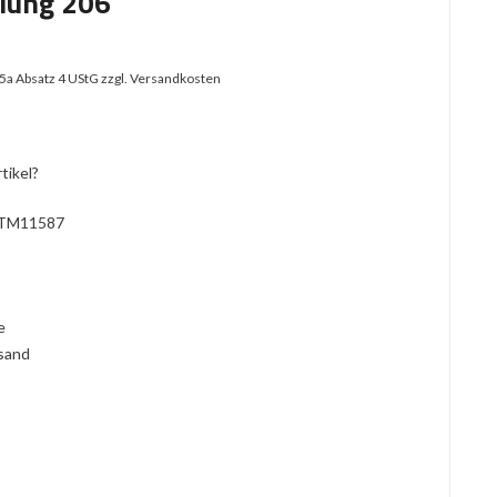
ilung 206
25a Absatz 4 UStG
zzgl. Versandkosten
tikel?
TM11587
l
ie
rsand