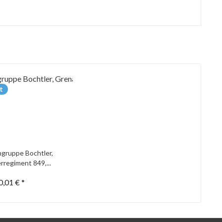
t
gruppe Bochtler,
rregiment 849,...
0,01 € *