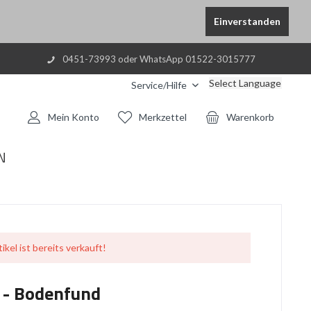
Einverstanden
0451-73993 oder WhatsApp 01522-3015777
Select Language
Service/Hilfe
Mein Konto
Merkzettel
Warenkorb
N
ikel ist bereits verkauft!
 - Bodenfund