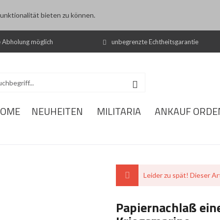
nktionalität bieten zu können.
e Abholung möglich
unbegrenzte Echtheitsgarantie
OME
NEUHEITEN
MILITARIA
ANKAUF ORDE
Leider zu spät! Dieser Art
Papiernachlaß ei