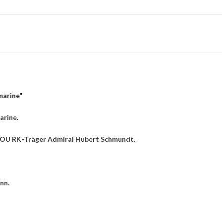
marine"
arine.
n OU RK-Träger Admiral Hubert Schmundt.
nn.