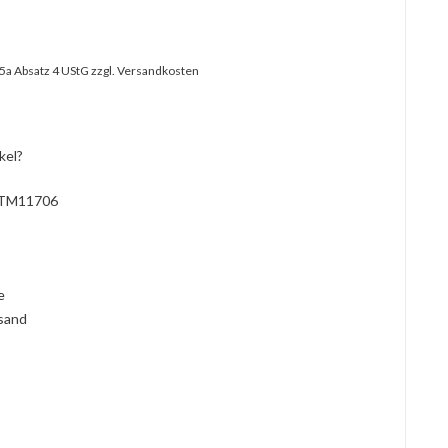
25a Absatz 4 UStG
zzgl. Versandkosten
kel?
TM11706
l
ie
rsand