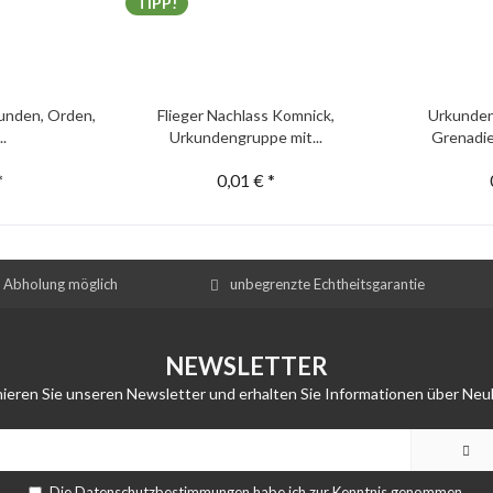
TIPP!
unden, Orden,
Flieger Nachlass Komnick,
Urkunden
..
Urkundengruppe mit...
Grenadie
*
0,01 € *
e Abholung möglich
unbegrenzte Echtheitsgarantie
NEWSLETTER
ieren Sie unseren Newsletter und erhalten Sie Informationen über Neu
Die
Datenschutzbestimmungen
habe ich zur Kenntnis genommen.