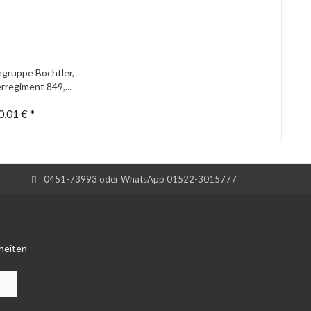
gruppe Bochtler,
rregiment 849,...
0,01 € *
0451-73993 oder WhatsApp 01522-3015777
heiten