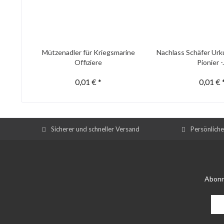
Mützenadler für Kriegsmarine
Nachlass Schäfer Urk
Offiziere
Pionier -.
0,01 € *
0,01 € 
Sicherer und schneller Versand
Persönlich
Abonn