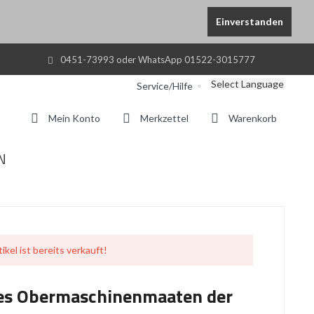
Einverstanden
0451-73993 oder WhatsApp 01522-3015777
Select Language
Service/Hilfe
Mein Konto
Merkzettel
Warenkorb
N
ikel ist bereits verkauft!
nes Obermaschinenmaaten der