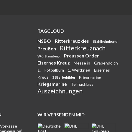
TAGCLOUD
NSBO
Ritterkreuz des
Stahlhelmbund
Ritterkreuznach
Preußen
Preussen Orden
Württemberg
Eisernes Kreuz
Messe in
Grabendolch
1.
Fotoalbum
1. Weltkrieg
Eisernes
Kreuz
3 Sterbebilder
Kriegsmarine
Kriegsmarine
Teilnachlass
Auszeichnungen
N
WIR VERSENDEN MIT: