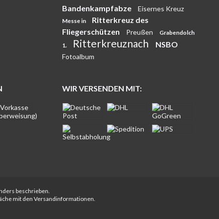
Bandenkampfabze
Eisernes Kreuz
Ritterkreuz des
Messe in
Fliegerschützen
Preußen
Grabendolch
Ritterkreuznach
NSBO
1.
Fotoalbum
N
WIR VERSENDEN MIT:
anders beschrieben.
fläche mit den Versandinformationen.