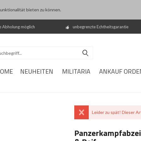
nktionalität bieten zu können.
e Abholung möglich
unbegrenzte Echtheitsgarantie
OME
NEUHEITEN
MILITARIA
ANKAUF ORDE
Leider zu spät! Dieser Art
Panzerkampfabzeic