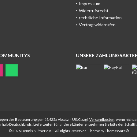
Impressum
Widerrufsrecht
rechtliche Information
Vertrag widerrufen
COMMUNITYS
UNSERE ZAHLUNGSARTE
rliegen der Besteuerung gemäß §25a Absatz 4 UStG zzgl.
Versandkosten
, wenn nicht 
nerhalb Deutschlands, Lieferzeiten für andere Länder entnehmen Sie bitte der Schalt
© 2026 Dennis Suitner e.K. - All Rights Reserved. Theme by
ThemeWare®