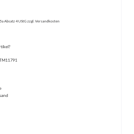
25a Absatz 4 UStG
zzgl. Versandkosten
tikel?
TM11791
l
ie
rsand