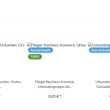
Ausverkauft
Ausverkauf
TIPP!
unden, Orden,
Flieger Nachlass Komnick,
Urkunden
..
Urkundengruppe mit...
Grenadie
*
0,01 € *