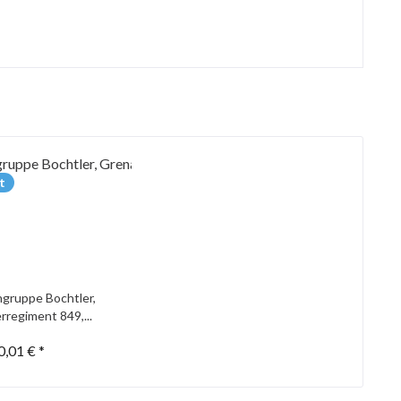
t
gruppe Bochtler,
rregiment 849,...
0,01 € *