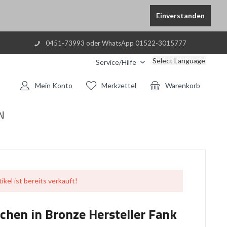
Einverstanden
0451-73993 oder WhatsApp 01522-3015777
Select Language
Service/Hilfe
Mein Konto
Merkzettel
Warenkorb
N
ikel ist bereits verkauft!
hen in Bronze Hersteller Fank