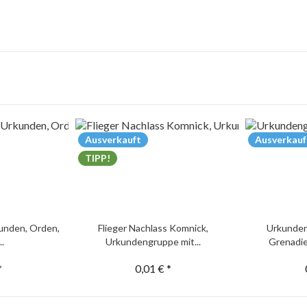
Ausverkauft
Ausverkauf
TIPP!
unden, Orden,
Flieger Nachlass Komnick,
Urkunden
..
Urkundengruppe mit...
Grenadie
*
0,01 € *