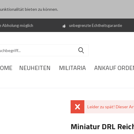
nktionalität bieten zu können.
e Abholung möglich
unbegrenzte Echtheitsgarantie
OME
NEUHEITEN
MILITARIA
ANKAUF ORDE
Leider zu spät! Dieser Art
Miniatur DRL Reic