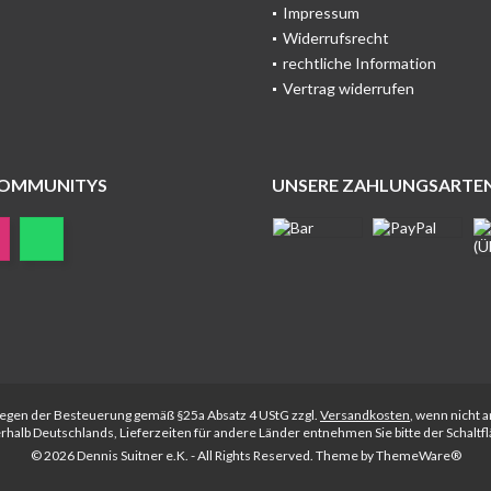
Impressum
Widerrufsrecht
rechtliche Information
Vertrag widerrufen
COMMUNITYS
UNSERE ZAHLUNGSARTE
rliegen der Besteuerung gemäß §25a Absatz 4 UStG zzgl.
Versandkosten
, wenn nicht 
nerhalb Deutschlands, Lieferzeiten für andere Länder entnehmen Sie bitte der Schalt
© 2026 Dennis Suitner e.K. - All Rights Reserved. Theme by
ThemeWare®