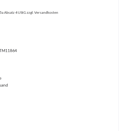
25a Absatz 4 UStG
zzgl. Versandkosten
?
TM11864
l
ie
rsand