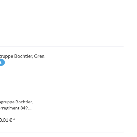
t
gruppe Bochtler,
rregiment 849,...
0,01 € *