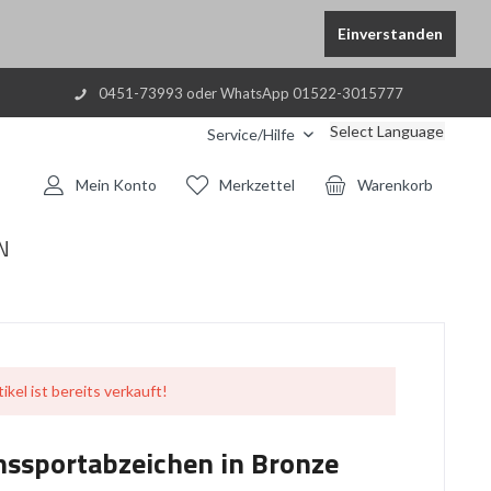
Einverstanden
0451-73993 oder WhatsApp 01522-3015777
Select Language
Service/Hilfe
Mein Konto
Merkzettel
Warenkorb
N
ikel ist bereits verkauft!
hssportabzeichen in Bronze