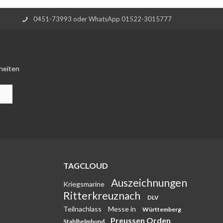
0451-73993 oder WhatsApp 01522-3015777
heiten
TAGCLOUD
Auszeichnungen
Kriegsmarine
Ritterkreuznach
DLV
Teilnachlass
Messe in
Württemberg
Preussen Orden
Stahlhelmbund