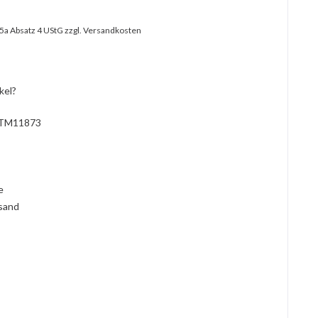
25a Absatz 4 UStG
zzgl. Versandkosten
kel?
TM11873
l
ie
rsand