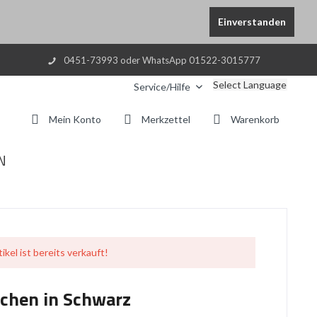
Einverstanden
0451-73993 oder WhatsApp 01522-3015777
Select Language
Service/Hilfe
Mein Konto
Merkzettel
Warenkorb
N
ikel ist bereits verkauft!
chen in Schwarz