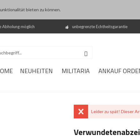
nktionalität bieten zu können.
e Abholung möglich
unbegrenzte Echtheitsgarantie
OME
NEUHEITEN
MILITARIA
ANKAUF ORDE
Leider zu spät! Dieser Art
Verwundetenabzei