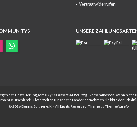
Vertrag widerrufen
COMMUNITYS
UNSERE ZAHLUNGSARTE
rliegen der Besteuerung gemäß §25a Absatz 4 UStG zzgl.
Versandkosten
, wenn nicht 
nerhalb Deutschlands, Lieferzeiten für andere Länder entnehmen Sie bitte der Schalt
© 2026 Dennis Suitner e.K. - All Rights Reserved. Theme by
ThemeWare®