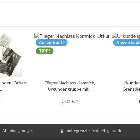
Ausverkauft
Ausverkauf
TIPP!
unden, Orden,
Flieger Nachlass Komnick,
Urkunden
..
Urkundengruppe mit...
Grenadie
*
0,01 € *
e Abholung möglich
unbegrenzte Echtheitsgarantie