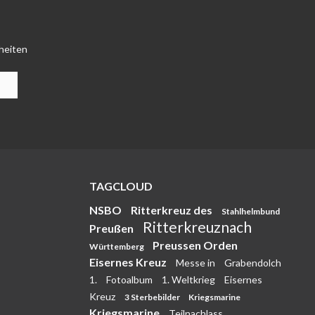
heiten
TAGCLOUD
NSBO
Ritterkreuz des
Stahlhelmbund
Ritterkreuznach
Preußen
Preussen Orden
Württemberg
Eisernes Kreuz
Messe in
Grabendolch
1.
Fotoalbum
1. Weltkrieg
Eisernes
Kreuz
3 Sterbebilder
Kriegsmarine
Kriegsmarine
Teilnachlass