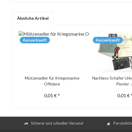
Ähnliche Artikel
Ausverkauft
Ausverkauft
Mützenadler für Kriegsmarine
Nachlass Schäfer Urk
Offiziere
Pionier -.
0,01 € *
0,01 € 
Sicherer und schneller Versand
Persönlich