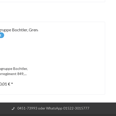
t
gruppe Bochtler,
rregiment 849,...
0,01 € *
0451-73993 oder WhatsApp 01522-3015777