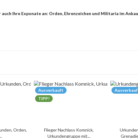
 auch Ihre Exponate an: Orden, Ehrenzeichen und Militaria im Anka
Ausverkauft
Ausverkauf
TIPP!
unden, Orden,
Flieger Nachlass Komnick,
Urkunden
..
Urkundengruppe mit...
Grenadie