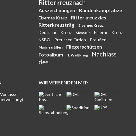
Ritterkreuznach
Auszeichnungen
Bandenkampfabze
Ritterkreuz des
Eisernes Kreuz
Ritterkreuzträg
Eisernes Kreuz
Deutsches Kreuz
Eisernes Kreuz
Messe in
NSBO
Preussen Orden
Preußen
Fliegerschützen
Marineartilleri
Nachlass
Fotoalbum
1. Weltkrieg
des
N
WIR VERSENDEN MIT: