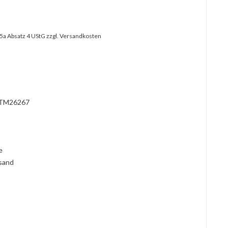
25a Absatz 4 UStG
zzgl. Versandkosten
?
TM26267
l
ie
rsand