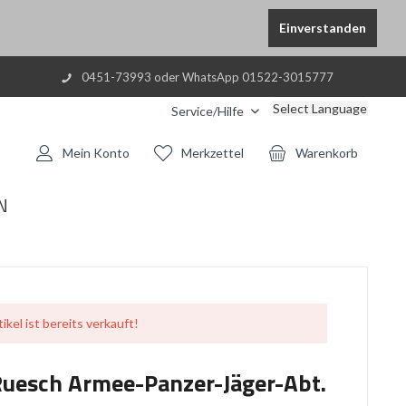
Einverstanden
0451-73993 oder WhatsApp 01522-3015777
Select Language
Service/Hilfe
Mein Konto
Merkzettel
Warenkorb
N
ikel ist bereits verkauft!
uesch Armee-Panzer-Jäger-Abt.