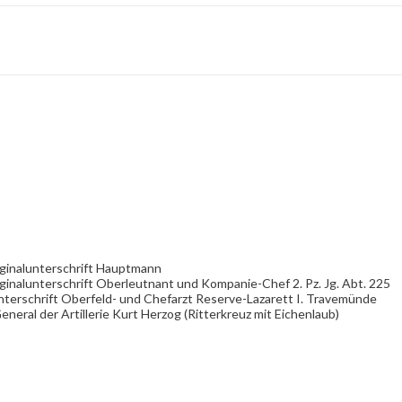
iginalunterschrift Hauptmann
inalunterschrift Oberleutnant und Kompanie-Chef 2. Pz. Jg. Abt. 225
nterschrift Oberfeld- und Chefarzt Reserve-Lazarett I. Travemünde
eneral der Artillerie Kurt Herzog (Ritterkreuz mit Eichenlaub)