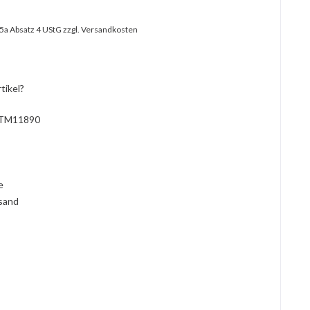
25a Absatz 4 UStG
zzgl. Versandkosten
tikel?
TM11890
l
ie
rsand