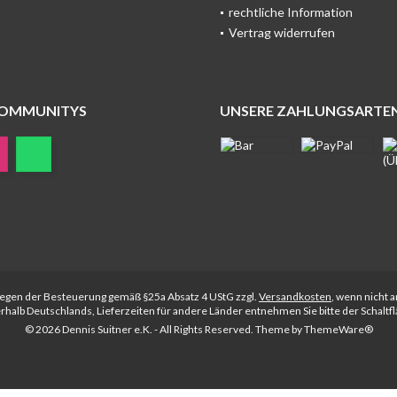
rechtliche Information
Vertrag widerrufen
COMMUNITYS
UNSERE ZAHLUNGSARTE
rliegen der Besteuerung gemäß §25a Absatz 4 UStG zzgl.
Versandkosten
, wenn nicht 
nerhalb Deutschlands, Lieferzeiten für andere Länder entnehmen Sie bitte der Schalt
© 2026 Dennis Suitner e.K. - All Rights Reserved. Theme by
ThemeWare®