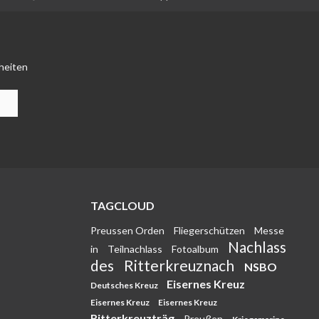
heiten
TAGCLOUD
Preussen Orden
Fliegerschützen
Messe
Nachlass
in
Teilnachlass
Fotoalbum
des
Ritterkreuznach
NSBO
Eisernes Kreuz
Deutsches Kreuz
Eisernes Kreuz
Eisernes Kreuz
Ritterkreuzträg
Preußen