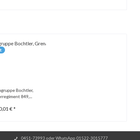
t
gruppe Bochtler,
rregiment 849,...
0,01 € *
0451-73993 oder WhatsApp 01522-3015777