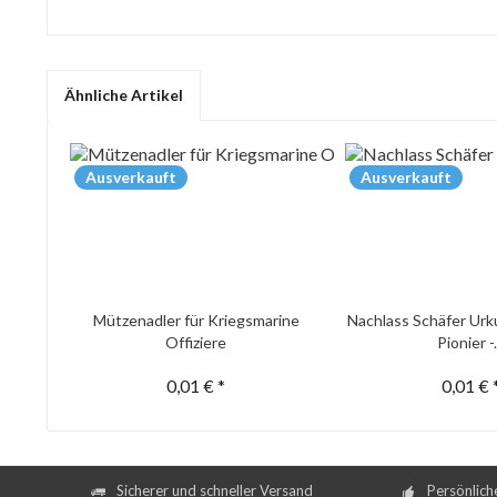
Ähnliche Artikel
Ausverkauft
Ausverkauft
Mützenadler für Kriegsmarine
Nachlass Schäfer Urk
Offiziere
Pionier -.
0,01 € *
0,01 € 
Sicherer und schneller Versand
Persönlich