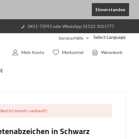
Einverstanden
0451-73993 oder WhatsApp 01522-3015777
Select Language
Service/Hilfe
Mein Konto
Merkzettel
Warenkorb
N
ikel ist bereits verkauft!
etenabzeichen in Schwarz