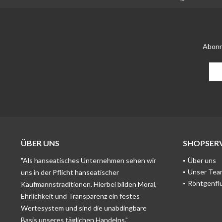
Abonn
ÜBER UNS
SHOPSERV
"Als hanseatisches Unternehmen sehen wir
Über uns
Unser Tea
uns in der Pflicht hanseatischer
Röntgenfl
Kaufmannstraditionen. Hierbei bilden Moral,
Ehrlichkeit und Transparenz ein festes
Wertesystem und sind die unabdingbare
Basis unseres täglichen Handelns."