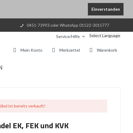
Einverstanden
0451-73993 oder WhatsApp 01522-3015777
Select Language
Service/Hilfe
Mein Konto
Merkzettel
Warenkorb
N
ikel ist bereits verkauft!
del EK, FEK und KVK