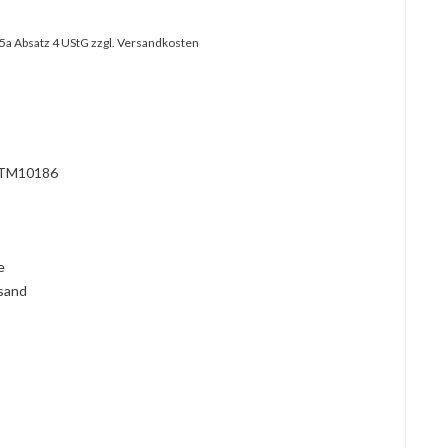
25a Absatz 4 UStG
zzgl. Versandkosten
TM10186
l
ie
rsand