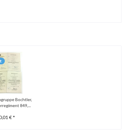
t
gruppe Bochtler,
rregiment 849,...
0,01 € *