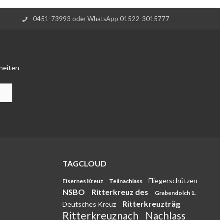
0451-73993 oder WhatsApp 01522-3015777
heiten
TAGCLOUD
Fliegerschützen
Eisernes Kreuz
Teilnachlass
NSBO
Ritterkreuz des
Grabendolch 1.
Ritterkreuzträg
Deutsches Kreuz
Ritterkreuznach
Nachlass