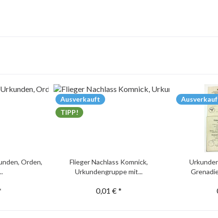
Ausverkauft
Ausverkauf
TIPP!
unden, Orden,
Flieger Nachlass Komnick,
Urkunden
..
Urkundengruppe mit...
Grenadie
*
0,01 € *