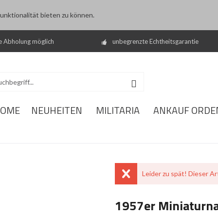
nktionalität bieten zu können.
e Abholung möglich
unbegrenzte Echtheitsgarantie
OME
NEUHEITEN
MILITARIA
ANKAUF ORDE
Leider zu spät! Dieser Art
1957er Miniaturna