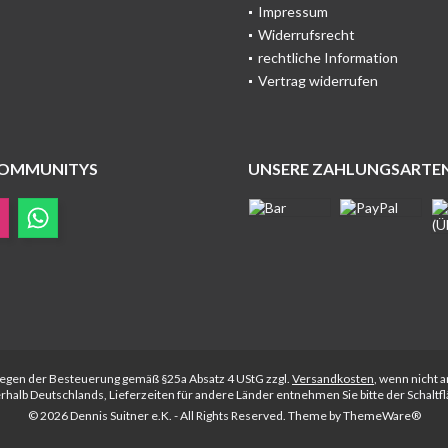
Impressum
Widerrufsrecht
rechtliche Information
Vertrag widerrufen
COMMUNITYS
UNSERE ZAHLUNGSARTE
rliegen der Besteuerung gemäß §25a Absatz 4 UStG zzgl.
Versandkosten
, wenn nicht 
nerhalb Deutschlands, Lieferzeiten für andere Länder entnehmen Sie bitte der Schalt
© 2026 Dennis Suitner e.K. - All Rights Reserved. Theme by
ThemeWare®