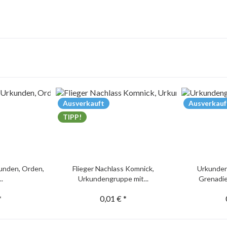
Ausverkauft
Ausverkauf
TIPP!
unden, Orden,
Flieger Nachlass Komnick,
Urkunden
..
Urkundengruppe mit...
Grenadie
*
0,01 € *