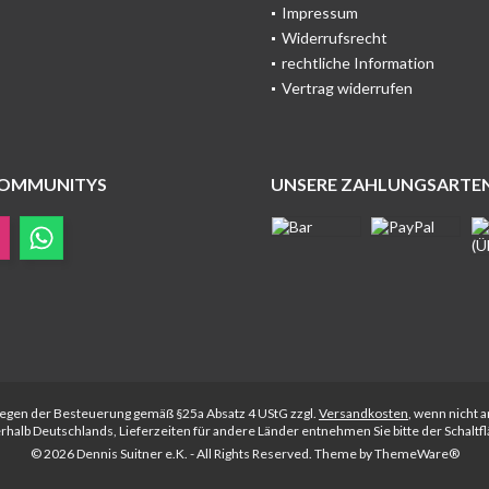
Impressum
Widerrufsrecht
rechtliche Information
Vertrag widerrufen
COMMUNITYS
UNSERE ZAHLUNGSARTE
rliegen der Besteuerung gemäß §25a Absatz 4 UStG zzgl.
Versandkosten
, wenn nicht 
nerhalb Deutschlands, Lieferzeiten für andere Länder entnehmen Sie bitte der Schalt
© 2026 Dennis Suitner e.K. - All Rights Reserved. Theme by
ThemeWare®