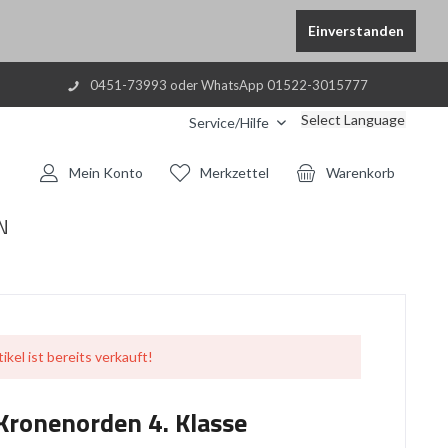
Einverstanden
0451-73993 oder WhatsApp 01522-3015777
Select Language
Service/Hilfe
Mein Konto
Merkzettel
Warenkorb
N
ikel ist bereits verkauft!
Kronenorden 4. Klasse