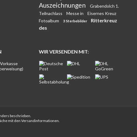
Auszeichnungen
Grabendolch 1.
Teilnachlass
Messe in
Eisernes Kreuz
Ritterkreuz
Fotoalbum
3 Sterbebilder
des
N
WIR VERSENDEN MIT:
anders beschrieben.
fläche mit den Versandinformationen.