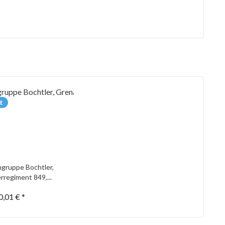
t
gruppe Bochtler,
rregiment 849,...
0,01 € *