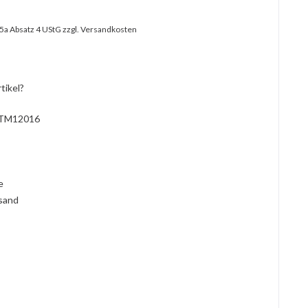
25a Absatz 4 UStG
zzgl. Versandkosten
tikel?
TM12016
l
ie
rsand