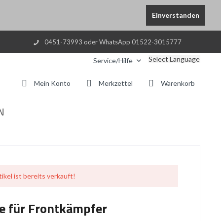
Einverstanden
0451-73993 oder WhatsApp 01522-3015777
Select Language
Service/Hilfe
Mein Konto
Merkzettel
Warenkorb
N
ikel ist bereits verkauft!
e für Frontkämpfer