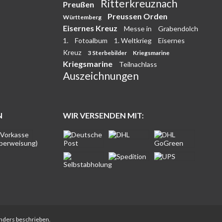
Ritterkreuznach
Preußen
Preussen Orden
Württemberg
Eisernes Kreuz
Messe in
Grabendolch
1.
Fotoalbum
1. Weltkrieg
Eisernes
Kreuz
3 Sterbebilder
Kriegsmarine
Kriegsmarine
Teilnachlass
Auszeichnungen
N
WIR VERSENDEN MIT:
anders beschrieben.