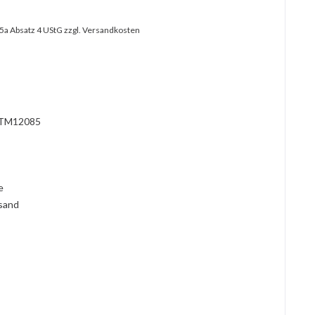
25a Absatz 4 UStG
zzgl. Versandkosten
TM12085
l
ie
rsand