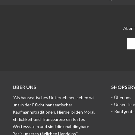
Abonn
ÜBER UNS
SHOPSERV
"Als hanseatisches Unternehmen sehen wir
Über uns
Unser Tea
uns in der Pflicht hanseatischer
Röntgenfl
Kaufmannstraditionen. Hierbei bilden Moral,
Ehrlichkeit und Transparenz ein festes
Wertesystem und sind die unabdingbare
Basis unseres täglichen Handelns."