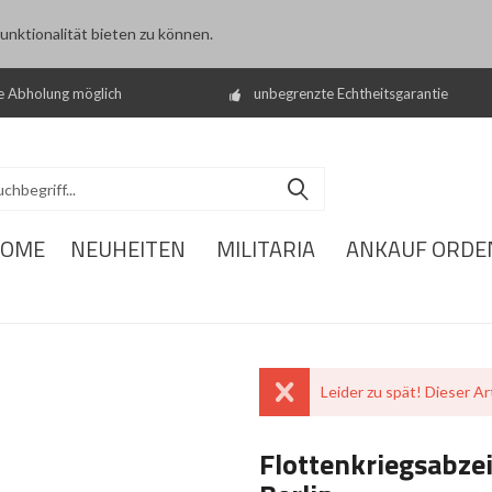
nktionalität bieten zu können.
e Abholung möglich
unbegrenzte Echtheitsgarantie
OME
NEUHEITEN
MILITARIA
ANKAUF ORDE
Leider zu spät! Dieser Art
Flottenkriegsabze