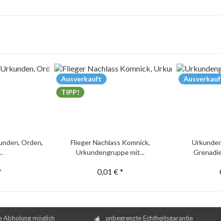
Ausverkauft
Ausverkauf
TIPP!
unden, Orden,
Flieger Nachlass Komnick,
Urkunden
..
Urkundengruppe mit...
Grenadie
*
0,01 € *
e Abholung möglich
unbegrenzte Echtheitsgarantie