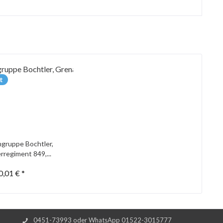
t
gruppe Bochtler,
rregiment 849,...
0,01 € *
0451-73993 oder WhatsApp 01522-3015777