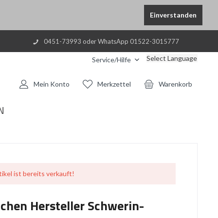
Einverstanden
0451-73993 oder WhatsApp 01522-3015777
Select Language
Service/Hilfe
Mein Konto
Merkzettel
Warenkorb
N
ikel ist bereits verkauft!
ichen Hersteller Schwerin-