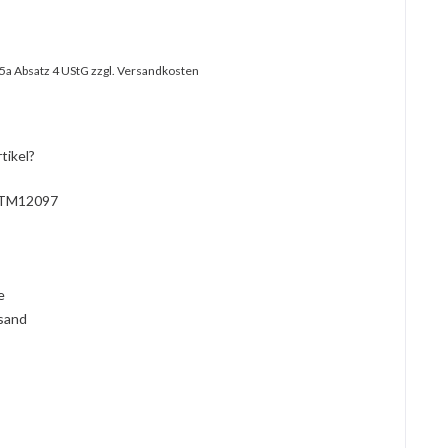
25a Absatz 4 UStG
zzgl. Versandkosten
tikel?
TM12097
l
ie
rsand