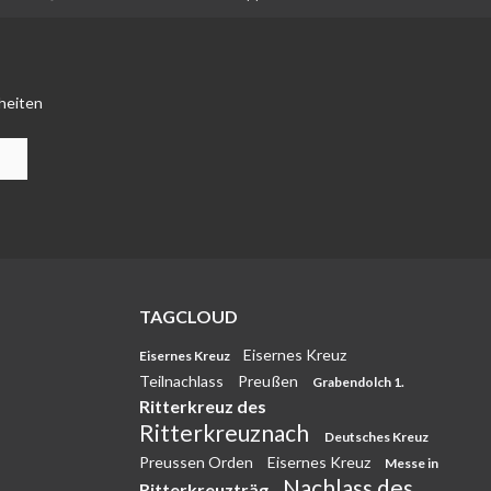
heiten
TAGCLOUD
Eisernes Kreuz
Eisernes Kreuz
Teilnachlass
Preußen
Grabendolch 1.
Ritterkreuz des
Ritterkreuznach
Deutsches Kreuz
Preussen Orden
Eisernes Kreuz
Messe in
Nachlass des
Ritterkreuzträg