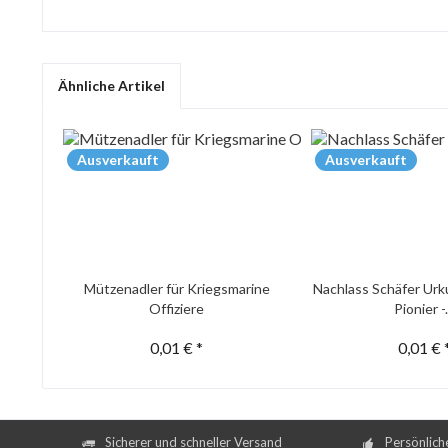
Ähnliche Artikel
Ausverkauft
Ausverkauft
Mützenadler für Kriegsmarine
Nachlass Schäfer Urk
Offiziere
Pionier -.
0,01 € *
0,01 € 
Sicherer und schneller Versand
Persönlich