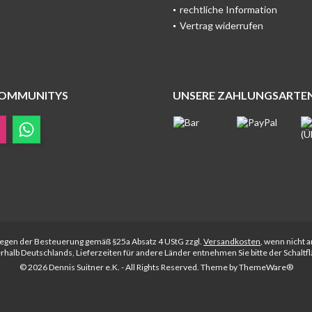
rechtliche Information
Vertrag widerrufen
COMMUNITYS
UNSERE ZAHLUNGSARTE
rliegen der Besteuerung gemäß §25a Absatz 4 UStG zzgl.
Versandkosten
, wenn nicht 
nerhalb Deutschlands, Lieferzeiten für andere Länder entnehmen Sie bitte der Schalt
© 2026 Dennis Suitner e.K. - All Rights Reserved. Theme by
ThemeWare®