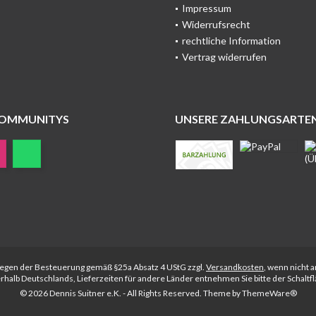
Impressum
Widerrufsrecht
rechtliche Information
Vertrag widerrufen
COMMUNITYS
UNSERE ZAHLUNGSARTE
rliegen der Besteuerung gemäß §25a Absatz 4 UStG zzgl.
Versandkosten
, wenn nicht 
nerhalb Deutschlands, Lieferzeiten für andere Länder entnehmen Sie bitte der Schalt
© 2026 Dennis Suitner e.K. - All Rights Reserved. Theme by
ThemeWare®