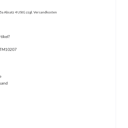
25a Absatz 4 UStG
zzgl. Versandkosten
tikel?
TM10207
l
ie
rsand