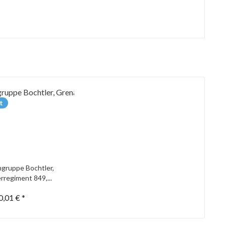
t
gruppe Bochtler,
rregiment 849,...
0,01 € *