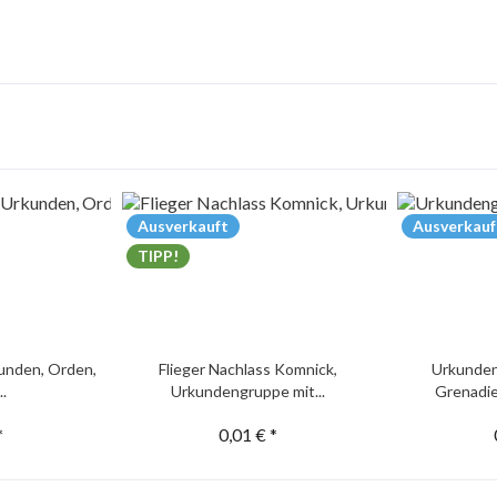
Ausverkauft
Ausverkauf
TIPP!
unden, Orden,
Flieger Nachlass Komnick,
Urkunden
..
Urkundengruppe mit...
Grenadie
*
0,01 € *