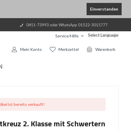
Einverstanden
0451-73993 oder WhatsApp 01522-3015777
Select Language
Service/Hilfe
Mein Konto
Merkzettel
Warenkorb
N
ikel ist bereits verkauft!
tkreuz 2. Klasse mit Schwertern