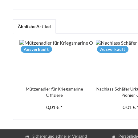
Ähnliche Artikel
Ausverkauft
Ausverkauft
Mützenadler für Kriegsmarine
Nachlass Schäfer Urk
Offiziere
Pionier -.
0,01 € *
0,01 € 
Sicherer und schneller Versand
Persönlich