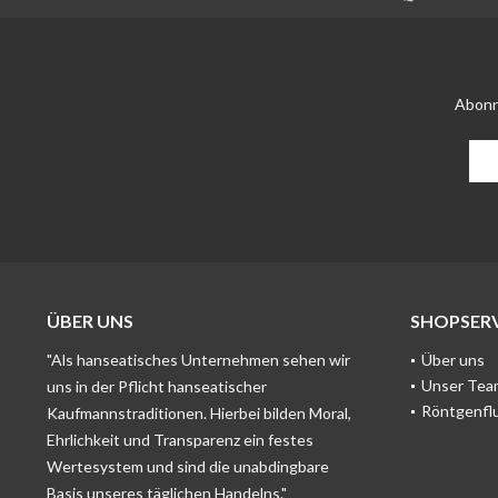
Abonn
ÜBER UNS
SHOPSERV
"Als hanseatisches Unternehmen sehen wir
Über uns
Unser Tea
uns in der Pflicht hanseatischer
Röntgenfl
Kaufmannstraditionen. Hierbei bilden Moral,
Ehrlichkeit und Transparenz ein festes
Wertesystem und sind die unabdingbare
Basis unseres täglichen Handelns."