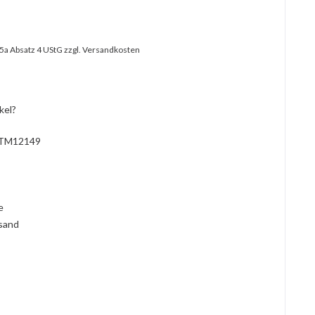
25a Absatz 4 UStG
zzgl. Versandkosten
kel?
TM12149
l
ie
rsand