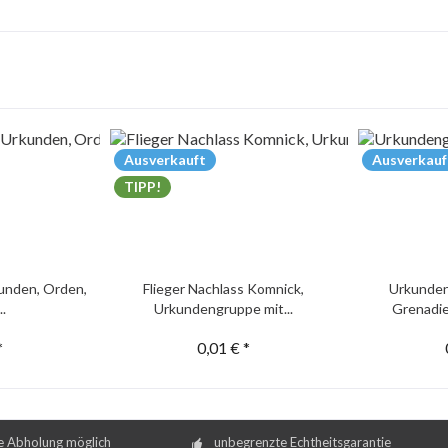
Ausverkauft
Ausverkauf
TIPP!
unden, Orden,
Flieger Nachlass Komnick,
Urkunden
..
Urkundengruppe mit...
Grenadie
*
0,01 € *
e Abholung möglich
unbegrenzte Echtheitsgarantie