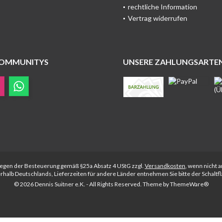
rechtliche Information
Vertrag widerrufen
COMMUNITYS
UNSERE ZAHLUNGSARTE
rliegen der Besteuerung gemäß §25a Absatz 4 UStG zzgl.
Versandkosten
, wenn nicht 
nerhalb Deutschlands, Lieferzeiten für andere Länder entnehmen Sie bitte der Schalt
© 2026 Dennis Suitner e.K. - All Rights Reserved. Theme by
ThemeWare®