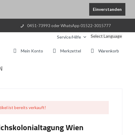
Einverstanden
0451-73993 oder WhatsApp 01522-3015777
Select Language
Service/Hilfe
Mein Konto
Merkzettel
Warenkorb
N
ikel ist bereits verkauft!
ichskolonialtagung Wien