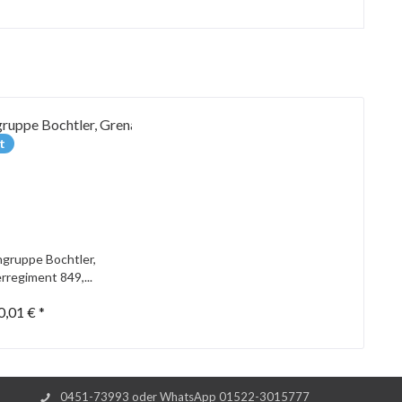
t
gruppe Bochtler,
rregiment 849,...
0,01 € *
0451-73993 oder WhatsApp 01522-3015777