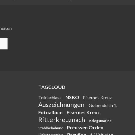
heiten
TAGCLOUD
NSBO
Teilnachlass
Eisernes Kreuz
Auszeichnungen
Grabendolch 1.
Fotoalbum
Eisernes Kreuz
Ritterkreuznach
Kriegsmarine
Preussen Orden
Stahlhelmbund
Preußen
Kriegsmarine
1. Weltkrieg