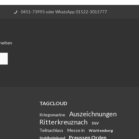
0451-73993 oder WhatsApp 01522-3015777
heiten
TAGCLOUD
Auszeichnungen
Kriegsmarine
Ritterkreuznach
DLV
Teilnachlass
Messe in
Württemberg
Preussen Orden
Stahlhelmbund