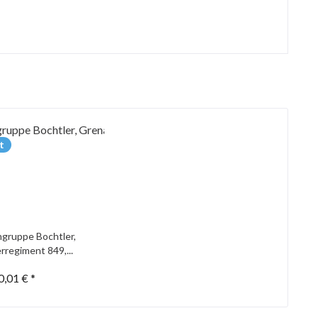
t
gruppe Bochtler,
rregiment 849,...
0,01 € *