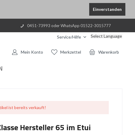
Einverstanden
0451-73993 oder WhatsApp 01522-3015777
Select Language
Service/Hilfe
Mein Konto
Merkzettel
Warenkorb
N
ikel ist bereits verkauft!
Klasse Hersteller 65 im Etui