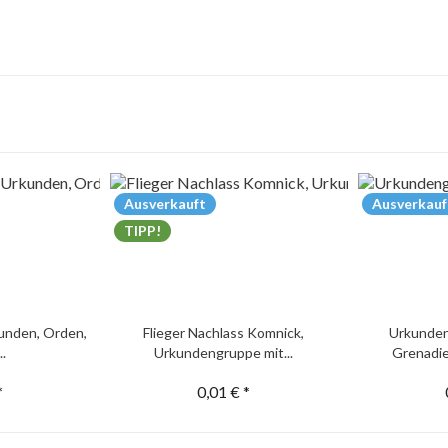
Ausverkauft
Ausverkauf
TIPP!
unden, Orden,
Flieger Nachlass Komnick,
Urkunden
..
Urkundengruppe mit...
Grenadie
*
0,01 € *