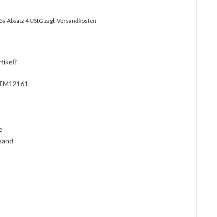
25a Absatz 4 UStG
zzgl. Versandkosten
tikel?
TM12161
l
ie
rsand