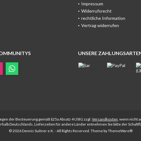
Impressum
Widerrufsrecht
rechtliche Information
Vertrag widerrufen
COMMUNITYS
UNSERE ZAHLUNGSARTE
rliegen der Besteuerung gemäß §25a Absatz 4 UStG zzgl.
Versandkosten
, wenn nicht 
nerhalb Deutschlands, Lieferzeiten für andere Länder entnehmen Sie bitte der Schalt
© 2026 Dennis Suitner e.K. - All Rights Reserved. Theme by
ThemeWare®