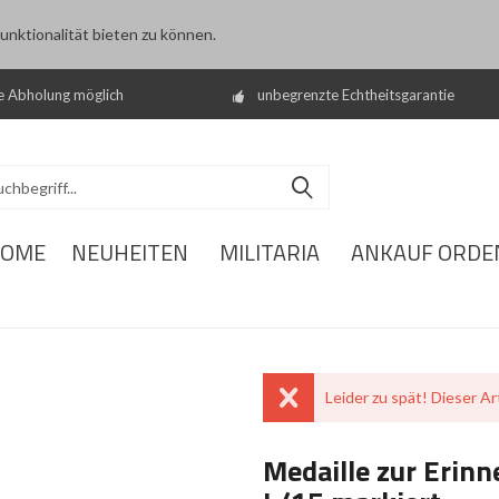
nktionalität bieten zu können.
e Abholung möglich
unbegrenzte Echtheitsgarantie
OME
NEUHEITEN
MILITARIA
ANKAUF ORDE
Leider zu spät! Dieser Art
Medaille zur Erin