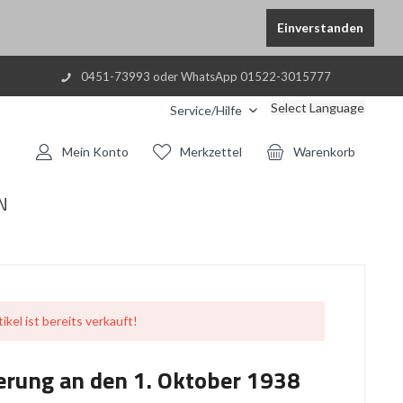
Einverstanden
0451-73993 oder WhatsApp 01522-3015777
Select Language
Service/Hilfe
Mein Konto
Merkzettel
Warenkorb
N
ikel ist bereits verkauft!
nerung an den 1. Oktober 1938