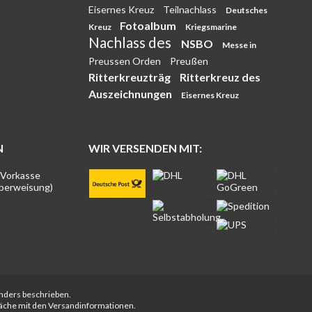
Eisernes Kreuz
Teilnachlass
Deutsches
Fotoalbum
Kreuz
Kriegsmarine
Nachlass des
NSBO
Messe in
Preussen Orden
Preußen
Ritterkreuzträg
Ritterkreuz des
Auszeichnungen
Eisernes Kreuz
N
WIR VERSENDEN MIT:
anders beschrieben.
fläche mit den Versandinformationen.