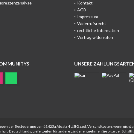
uoreszenzanalyse
Kontakt
AGB
Impressum
Widerrufsrecht
rechtliche Information
Vertrag widerrufen
COMMUNITYS
UNSERE ZAHLUNGSARTE
rliegen der Besteuerung gemäß §25a Absatz 4 UStG zzgl.
Versandkosten
, wenn nicht 
nerhalb Deutschlands, Lieferzeiten für andere Länder entnehmen Sie bitte der Schalt