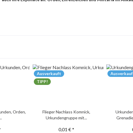
Ausverkauft
Ausverkauf
TIPP!
unden, Orden,
Flieger Nachlass Komnick,
Urkunden
..
Urkundengruppe mit...
Grenadie
*
0,01 € *