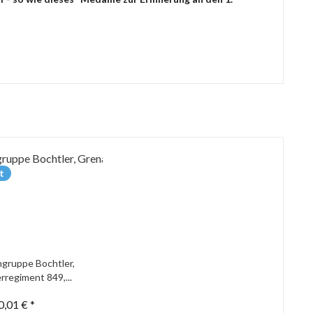
t
gruppe Bochtler,
rregiment 849,...
0,01 € *