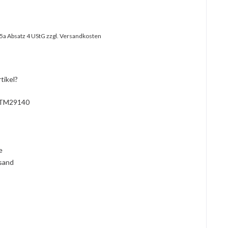
25a Absatz 4 UStG
zzgl. Versandkosten
tikel?
TM29140
l
ie
rsand