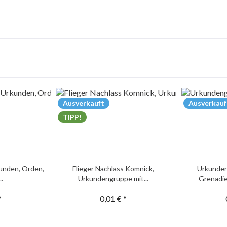
Ausverkauft
Ausverkauf
TIPP!
unden, Orden,
Flieger Nachlass Komnick,
Urkunden
..
Urkundengruppe mit...
Grenadie
*
0,01 € *