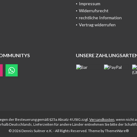
Impressum
Widerrufsrecht
rechtliche Information
Vertrag widerrufen
COMMUNITYS
UNSERE ZAHLUNGSARTE
rliegen der Besteuerung gemäß §25a Absatz 4 UStG zzgl.
Versandkosten
, wenn nicht 
nerhalb Deutschlands, Lieferzeiten für andere Länder entnehmen Sie bitte der Schalt
© 2026 Dennis Suitner e.K. - All Rights Reserved. Theme by
ThemeWare®