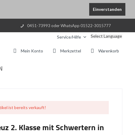
Einverstanden
0451-73993 oder WhatsApp 01522-3015777
Select Language
Service/Hilfe
Mein Konto
Merkzettel
Warenkorb
N
ikel ist bereits verkauft!
uz 2. Klasse mit Schwertern in