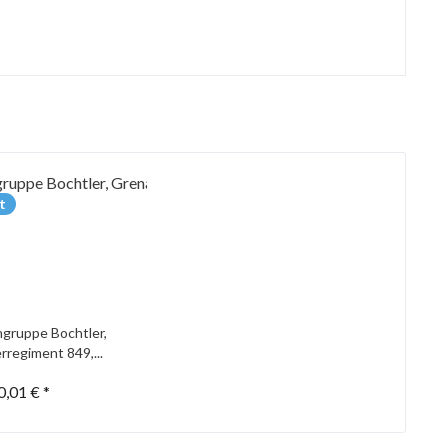
t
gruppe Bochtler,
rregiment 849,...
0,01 € *