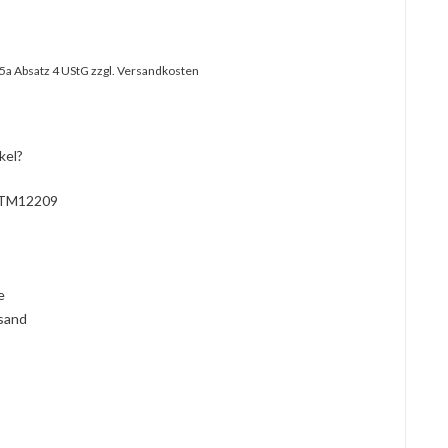
25a Absatz 4 UStG
zzgl. Versandkosten
kel?
TM12209
l
ie
rsand