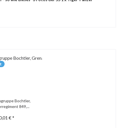
t
gruppe Bochtler,
rregiment 849,...
0,01 € *