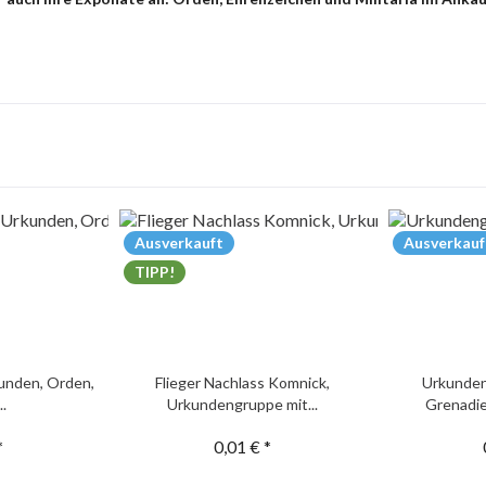
Ausverkauft
Ausverkauf
TIPP!
unden, Orden,
Flieger Nachlass Komnick,
Urkunden
..
Urkundengruppe mit...
Grenadie
*
0,01 € *