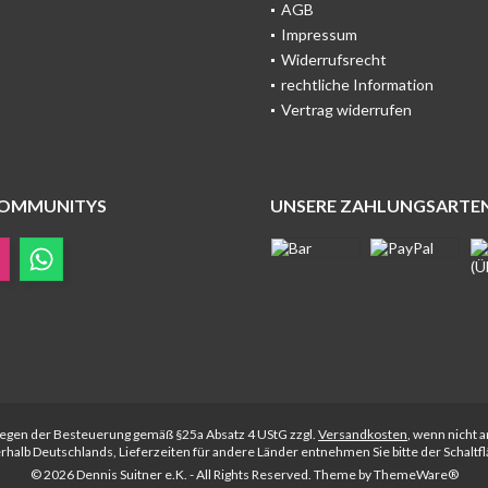
AGB
Impressum
Widerrufsrecht
rechtliche Information
Vertrag widerrufen
COMMUNITYS
UNSERE ZAHLUNGSARTE
rliegen der Besteuerung gemäß §25a Absatz 4 UStG zzgl.
Versandkosten
, wenn nicht 
nerhalb Deutschlands, Lieferzeiten für andere Länder entnehmen Sie bitte der Schalt
© 2026 Dennis Suitner e.K. - All Rights Reserved. Theme by
ThemeWare®