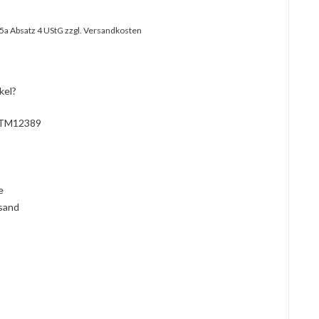
25a Absatz 4 UStG
zzgl. Versandkosten
kel?
TM12389
l
ie
rsand