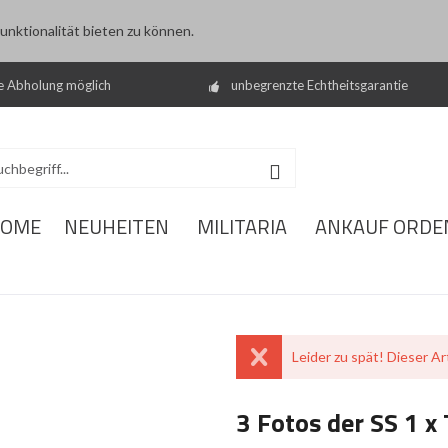
nktionalität bieten zu können.
e Abholung möglich
unbegrenzte Echtheitsgarantie
OME
NEUHEITEN
MILITARIA
ANKAUF ORDE
Leider zu spät! Dieser Art
3 Fotos der SS 1 x