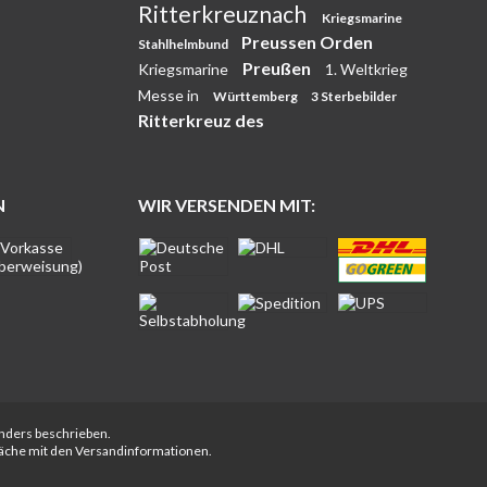
Ritterkreuznach
Kriegsmarine
Preussen Orden
Stahlhelmbund
Preußen
Kriegsmarine
1. Weltkrieg
Messe in
Württemberg
3 Sterbebilder
Ritterkreuz des
N
WIR VERSENDEN MIT:
anders beschrieben.
fläche mit den Versandinformationen.