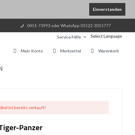
Einverstanden
0451-73993 oder WhatsApp 01522-3015777
Select Language
Service/Hilfe
Mein Konto
Merkzettel
Warenkorb
N
ikel ist bereits verkauft!
 Tiger-Panzer