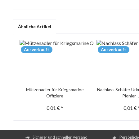
Ähnliche Artikel
Ausverkauft
Ausverkauft
Mützenadler für Kriegsmarine
Nachlass Schäfer Urk
Offiziere
Pionier -.
0,01 € *
0,01 € 
Sicherer und schneller Versand
Persönlich