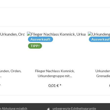
Ausverkauft
Ausverkauf
TIPP!
unden, Orden,
Flieger Nachlass Komnick,
Urkunden
..
Urkundengruppe mit...
Grenadie
*
0,01 € *
e Abholung möglich
unbegrenzte Echtheitsgarantie