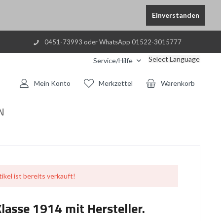
Einverstanden
0451-73993 oder WhatsApp 01522-3015777
Select Language
Service/Hilfe
Mein Konto
Merkzettel
Warenkorb
N
ikel ist bereits verkauft!
Klasse 1914 mit Hersteller.