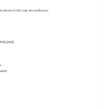
25a Absatz 4 UStG
zzgl. Versandkosten
?
TM12405
l
ie
rsand