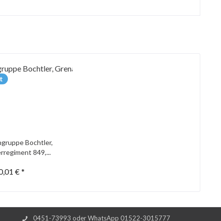
t
gruppe Bochtler,
rregiment 849,...
0,01 € *
0451-73993 oder WhatsApp 01522-3015777