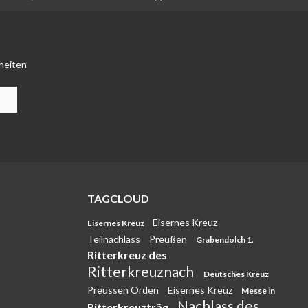
heiten
TAGCLOUD
Eisernes Kreuz
Eisernes Kreuz
Teilnachlass
Preußen
Grabendolch 1.
Ritterkreuz des
Ritterkreuznach
Deutsches Kreuz
Preussen Orden
Eisernes Kreuz
Messe in
Nachlass des
Ritterkreuzträg