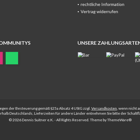
rechtliche Information
Vertrag widerrufen
COMMUNITYS
UNSERE ZAHLUNGSARTE
rliegen der Besteuerung gemäß §25a Absatz 4 UStG zzgl.
Versandkosten
, wenn nicht 
nerhalb Deutschlands, Lieferzeiten für andere Länder entnehmen Sie bitte der Schalt
© 2026 Dennis Suitner e.K. - All Rights Reserved. Theme by
ThemeWare®