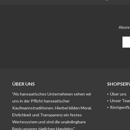
Abonn
ÜBER UNS
SHOPSERV
"Als hanseatisches Unternehmen sehen wir
Über uns
Unser Tea
uns in der Pflicht hanseatischer
Röntgenfl
Kaufmannstraditionen. Hierbei bilden Moral,
Ehrlichkeit und Transparenz ein festes
Wertesystem und sind die unabdingbare
Basis unseres täglichen Handelns."